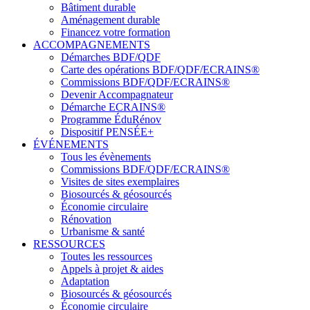
Bâtiment durable
Aménagement durable
Financez votre formation
ACCOMPAGNEMENTS
Démarches BDF/QDF
Carte des opérations BDF/QDF/ECRAINS®
Commissions BDF/QDF/ECRAINS®
Devenir Accompagnateur
Démarche ECRAINS®
Programme ÉduRénov
Dispositif PENSÉE+
ÉVÉNEMENTS
Tous les évènements
Commissions BDF/QDF/ECRAINS®
Visites de sites exemplaires
Biosourcés & géosourcés
Économie circulaire
Rénovation
Urbanisme & santé
RESSOURCES
Toutes les ressources
Appels à projet & aides
Adaptation
Biosourcés & géosourcés
Économie circulaire