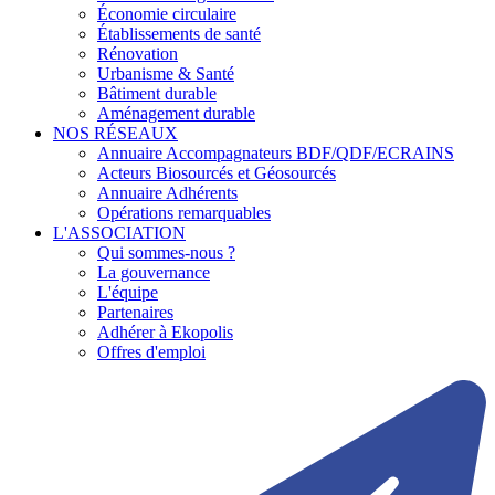
Économie circulaire
Établissements de santé
Rénovation
Urbanisme & Santé
Bâtiment durable
Aménagement durable
NOS RÉSEAUX
Annuaire Accompagnateurs BDF/QDF/ECRAINS
Acteurs Biosourcés et Géosourcés
Annuaire Adhérents
Opérations remarquables
L'ASSOCIATION
Qui sommes-nous ?
La gouvernance
L'équipe
Partenaires
Adhérer à Ekopolis
Offres d'emploi