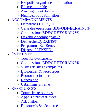
Ekopolis, organisme de formation
Bâtiment durable
Aménagement durable
Financez votre formation
ACCOMPAGNEMENTS
Démarches BDF/QDF
Carte des opérations BDF/QDF/ECRAINS®
Commissions BDF/QDF/ECRAINS®
Devenir Accompagnateur
Démarche ECRAINS®
Programme ÉduRénov
Dispositif PENSÉE+
ÉVÉNEMENTS
Tous les évènements
Commissions BDF/QDF/ECRAINS®
Visites de sites exemplaires
Biosourcés & géosourcés
Économie circulaire
Rénovation
Urbanisme & santé
RESSOURCES
Toutes les ressources
Appels à projet & aides
Adaptation
Biosourcés & géosourcés