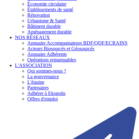
Économie circulaire
Établissements de santé
Rénovation
Urbanisme & Santé
Bâtiment durable
Aménagement durable
NOS RÉSEAUX
Annuaire Accompagnateurs BDF/QDF/ECRAINS
Acteurs Biosourcés et Géosourcés
Annuaire Adhérents
Opérations remarquables
L'ASSOCIATION
Qui sommes-nous ?
La gouvernance
L'équipe
Partenaires
Adhérer à Ekopolis
Offres d'emploi