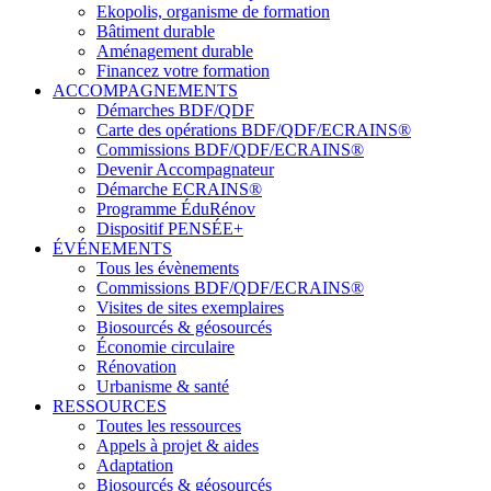
Ekopolis, organisme de formation
Bâtiment durable
Aménagement durable
Financez votre formation
ACCOMPAGNEMENTS
Démarches BDF/QDF
Carte des opérations BDF/QDF/ECRAINS®
Commissions BDF/QDF/ECRAINS®
Devenir Accompagnateur
Démarche ECRAINS®
Programme ÉduRénov
Dispositif PENSÉE+
ÉVÉNEMENTS
Tous les évènements
Commissions BDF/QDF/ECRAINS®
Visites de sites exemplaires
Biosourcés & géosourcés
Économie circulaire
Rénovation
Urbanisme & santé
RESSOURCES
Toutes les ressources
Appels à projet & aides
Adaptation
Biosourcés & géosourcés