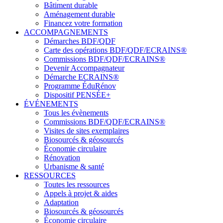
Bâtiment durable
Aménagement durable
Financez votre formation
ACCOMPAGNEMENTS
Démarches BDF/QDF
Carte des opérations BDF/QDF/ECRAINS®
Commissions BDF/QDF/ECRAINS®
Devenir Accompagnateur
Démarche ECRAINS®
Programme ÉduRénov
Dispositif PENSÉE+
ÉVÉNEMENTS
Tous les évènements
Commissions BDF/QDF/ECRAINS®
Visites de sites exemplaires
Biosourcés & géosourcés
Économie circulaire
Rénovation
Urbanisme & santé
RESSOURCES
Toutes les ressources
Appels à projet & aides
Adaptation
Biosourcés & géosourcés
Économie circulaire