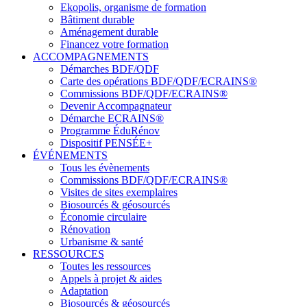
Ekopolis, organisme de formation
Bâtiment durable
Aménagement durable
Financez votre formation
ACCOMPAGNEMENTS
Démarches BDF/QDF
Carte des opérations BDF/QDF/ECRAINS®
Commissions BDF/QDF/ECRAINS®
Devenir Accompagnateur
Démarche ECRAINS®
Programme ÉduRénov
Dispositif PENSÉE+
ÉVÉNEMENTS
Tous les évènements
Commissions BDF/QDF/ECRAINS®
Visites de sites exemplaires
Biosourcés & géosourcés
Économie circulaire
Rénovation
Urbanisme & santé
RESSOURCES
Toutes les ressources
Appels à projet & aides
Adaptation
Biosourcés & géosourcés