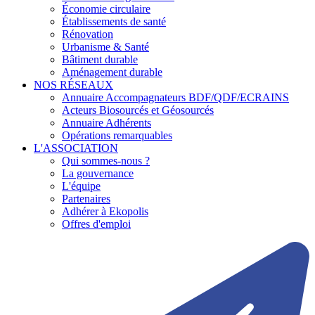
Économie circulaire
Établissements de santé
Rénovation
Urbanisme & Santé
Bâtiment durable
Aménagement durable
NOS RÉSEAUX
Annuaire Accompagnateurs BDF/QDF/ECRAINS
Acteurs Biosourcés et Géosourcés
Annuaire Adhérents
Opérations remarquables
L'ASSOCIATION
Qui sommes-nous ?
La gouvernance
L'équipe
Partenaires
Adhérer à Ekopolis
Offres d'emploi