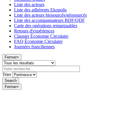
Liste des acteurs
Liste des adhérents Ekopolis
Liste des acteurs biosourcés/géosourcés
Liste des accompagnateurs BDF/QDF
Carte des opérations remarquables
Retours d'expériences
Clausier Économie Circulaire
FAQ Économie Circulaire
Journées franciliennes
Fermer
×
Trier
Fermer
×