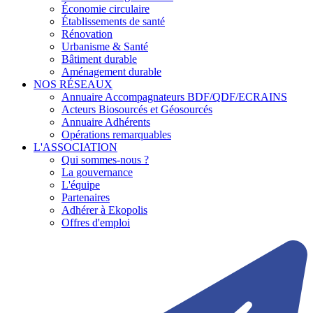
Économie circulaire
Établissements de santé
Rénovation
Urbanisme & Santé
Bâtiment durable
Aménagement durable
NOS RÉSEAUX
Annuaire Accompagnateurs BDF/QDF/ECRAINS
Acteurs Biosourcés et Géosourcés
Annuaire Adhérents
Opérations remarquables
L'ASSOCIATION
Qui sommes-nous ?
La gouvernance
L'équipe
Partenaires
Adhérer à Ekopolis
Offres d'emploi