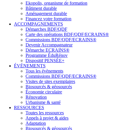
Ekopolis, organisme de formation
Bâtiment durable
Aménagement durable
Financez votre formation
ACCOMPAGNEMENTS
Démarches BDF/QDF
Carte des opérations BDF/QDF/ECRAINS®
Commissions BDF/QDF/ECRAINS®
Devenir Accompagnateur
Démarche ECRAINS®
Programme ÉduRénov
Dispositif PENSÉE+
ÉVÉNEMENTS
Tous les évènements
Commissions BDF/QDF/ECRAINS®
Visites de sites exemplaires
Biosourcés & géosourcés
Économie circulaire
Rénovation
Urbanisme & santé
RESSOURCES
Toutes les ressources
Appels à projet & aides
Adaptation
Biosourcés & géosourcés