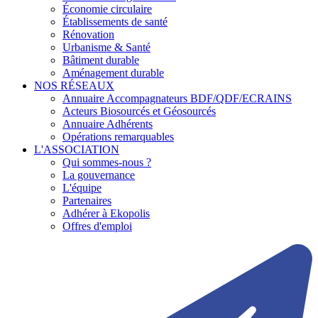
Économie circulaire
Établissements de santé
Rénovation
Urbanisme & Santé
Bâtiment durable
Aménagement durable
NOS RÉSEAUX
Annuaire Accompagnateurs BDF/QDF/ECRAINS
Acteurs Biosourcés et Géosourcés
Annuaire Adhérents
Opérations remarquables
L'ASSOCIATION
Qui sommes-nous ?
La gouvernance
L'équipe
Partenaires
Adhérer à Ekopolis
Offres d'emploi