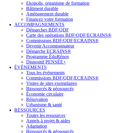
Ekopolis, organisme de formation
Bâtiment durable
Aménagement durable
Financez votre formation
ACCOMPAGNEMENTS
Démarches BDF/QDF
Carte des opérations BDF/QDF/ECRAINS®
Commissions BDF/QDF/ECRAINS®
Devenir Accompagnateur
Démarche ECRAINS®
Programme ÉduRénov
Dispositif PENSÉE+
ÉVÉNEMENTS
Tous les évènements
Commissions BDF/QDF/ECRAINS®
Visites de sites exemplaires
Biosourcés & géosourcés
Économie circulaire
Rénovation
Urbanisme & santé
RESSOURCES
Toutes les ressources
Appels à projet & aides
Adaptation
Biosourcés & géosourcés