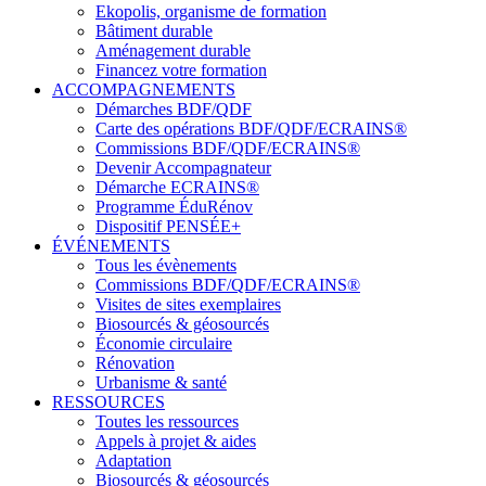
Ekopolis, organisme de formation
Bâtiment durable
Aménagement durable
Financez votre formation
ACCOMPAGNEMENTS
Démarches BDF/QDF
Carte des opérations BDF/QDF/ECRAINS®
Commissions BDF/QDF/ECRAINS®
Devenir Accompagnateur
Démarche ECRAINS®
Programme ÉduRénov
Dispositif PENSÉE+
ÉVÉNEMENTS
Tous les évènements
Commissions BDF/QDF/ECRAINS®
Visites de sites exemplaires
Biosourcés & géosourcés
Économie circulaire
Rénovation
Urbanisme & santé
RESSOURCES
Toutes les ressources
Appels à projet & aides
Adaptation
Biosourcés & géosourcés