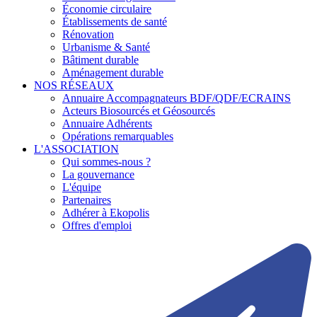
Économie circulaire
Établissements de santé
Rénovation
Urbanisme & Santé
Bâtiment durable
Aménagement durable
NOS RÉSEAUX
Annuaire Accompagnateurs BDF/QDF/ECRAINS
Acteurs Biosourcés et Géosourcés
Annuaire Adhérents
Opérations remarquables
L'ASSOCIATION
Qui sommes-nous ?
La gouvernance
L'équipe
Partenaires
Adhérer à Ekopolis
Offres d'emploi