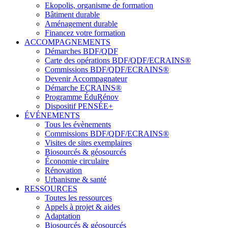
Ekopolis, organisme de formation
Bâtiment durable
Aménagement durable
Financez votre formation
ACCOMPAGNEMENTS
Démarches BDF/QDF
Carte des opérations BDF/QDF/ECRAINS®
Commissions BDF/QDF/ECRAINS®
Devenir Accompagnateur
Démarche ECRAINS®
Programme ÉduRénov
Dispositif PENSÉE+
ÉVÉNEMENTS
Tous les évènements
Commissions BDF/QDF/ECRAINS®
Visites de sites exemplaires
Biosourcés & géosourcés
Économie circulaire
Rénovation
Urbanisme & santé
RESSOURCES
Toutes les ressources
Appels à projet & aides
Adaptation
Biosourcés & géosourcés