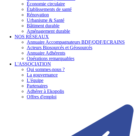
Économie circulaire
Établissements de santé
Rénovation
Urbanisme & Santé
Bâtiment durable
Aménagement durable
NOS RÉSEAUX
Annuaire Accompagnateurs BDF/QDF/ECRAINS
Acteurs Biosourcés et Géosourcés
Annuaire Adhérents
Opérations remarquables
L'ASSOCIATION
Qui sommes-nous ?
La gouvernance
L'équipe
Partenaires
Adhérer à Ekopolis
Offres d'emploi