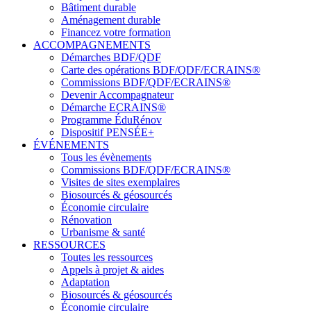
Bâtiment durable
Aménagement durable
Financez votre formation
ACCOMPAGNEMENTS
Démarches BDF/QDF
Carte des opérations BDF/QDF/ECRAINS®
Commissions BDF/QDF/ECRAINS®
Devenir Accompagnateur
Démarche ECRAINS®
Programme ÉduRénov
Dispositif PENSÉE+
ÉVÉNEMENTS
Tous les évènements
Commissions BDF/QDF/ECRAINS®
Visites de sites exemplaires
Biosourcés & géosourcés
Économie circulaire
Rénovation
Urbanisme & santé
RESSOURCES
Toutes les ressources
Appels à projet & aides
Adaptation
Biosourcés & géosourcés
Économie circulaire