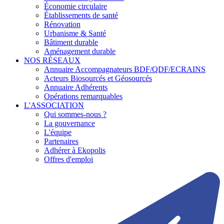
Économie circulaire
Établissements de santé
Rénovation
Urbanisme & Santé
Bâtiment durable
Aménagement durable
NOS RÉSEAUX
Annuaire Accompagnateurs BDF/QDF/ECRAINS
Acteurs Biosourcés et Géosourcés
Annuaire Adhérents
Opérations remarquables
L'ASSOCIATION
Qui sommes-nous ?
La gouvernance
L'équipe
Partenaires
Adhérer à Ekopolis
Offres d'emploi