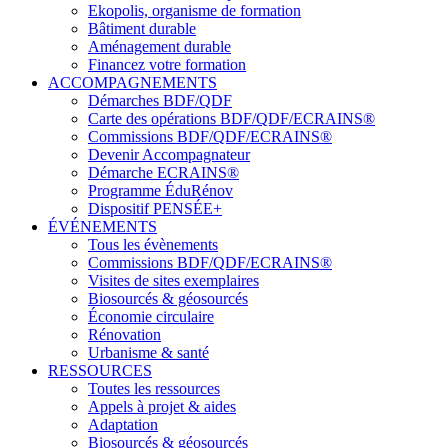
Ekopolis, organisme de formation
Bâtiment durable
Aménagement durable
Financez votre formation
ACCOMPAGNEMENTS
Démarches BDF/QDF
Carte des opérations BDF/QDF/ECRAINS®
Commissions BDF/QDF/ECRAINS®
Devenir Accompagnateur
Démarche ECRAINS®
Programme ÉduRénov
Dispositif PENSÉE+
ÉVÉNEMENTS
Tous les évènements
Commissions BDF/QDF/ECRAINS®
Visites de sites exemplaires
Biosourcés & géosourcés
Économie circulaire
Rénovation
Urbanisme & santé
RESSOURCES
Toutes les ressources
Appels à projet & aides
Adaptation
Biosourcés & géosourcés