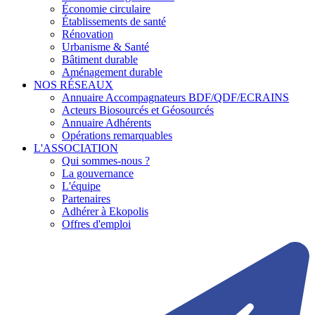
Économie circulaire
Établissements de santé
Rénovation
Urbanisme & Santé
Bâtiment durable
Aménagement durable
NOS RÉSEAUX
Annuaire Accompagnateurs BDF/QDF/ECRAINS
Acteurs Biosourcés et Géosourcés
Annuaire Adhérents
Opérations remarquables
L'ASSOCIATION
Qui sommes-nous ?
La gouvernance
L'équipe
Partenaires
Adhérer à Ekopolis
Offres d'emploi