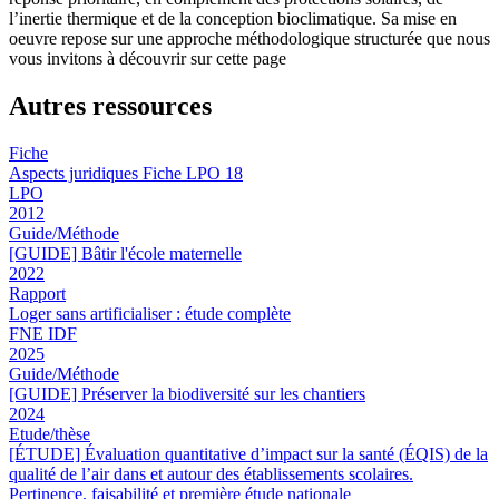
l’inertie thermique et de la conception bioclimatique. Sa mise en
oeuvre repose sur une approche méthodologique structurée que nous
vous invitons à découvrir sur cette page
Autres ressources
Fiche
Aspects juridiques Fiche LPO 18
LPO
2012
Guide/Méthode
[GUIDE] Bâtir l'école maternelle
2022
Rapport
Loger sans artificialiser : étude complète
FNE IDF
2025
Guide/Méthode
[GUIDE] Préserver la biodiversité sur les chantiers
2024
Etude/thèse
[ÉTUDE] Évaluation quantitative d’impact sur la santé (ÉQIS) de la
qualité de l’air dans et autour des établissements scolaires.
Pertinence, faisabilité et première étude nationale