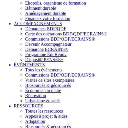
Ekopolis, organisme de formation
Bâtiment durable
Aménagement durable
Financez votre formation
ACCOMPAGNEMENTS
Démarches BDF/QDF
Carte des opérations BDF/QDF/ECRAINS®
Commissions BDF/QDF/ECRAINS®
Devenir Accompagnateur
Démarche ECRAINS®
Programme ÉduRénov
Dispositif PENSÉE+
ÉVÉNEMENTS
Tous les évènements
Commissions BDF/QDF/ECRAINS®
Visites de sites exemplaires
Biosourcés & géosourcés
Économie circulaire
Rénovation
Urbanisme & santé
RESSOURCES
Toutes les ressources
Appels à projet & aides
Adaptation
Biosourcés & géosourcés