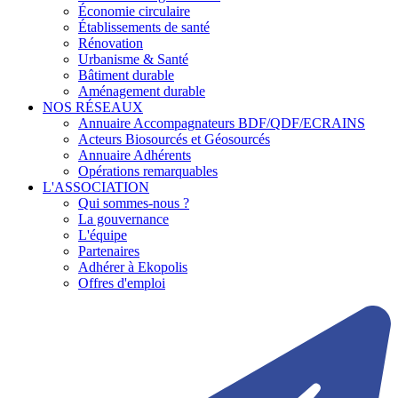
Économie circulaire
Établissements de santé
Rénovation
Urbanisme & Santé
Bâtiment durable
Aménagement durable
NOS RÉSEAUX
Annuaire Accompagnateurs BDF/QDF/ECRAINS
Acteurs Biosourcés et Géosourcés
Annuaire Adhérents
Opérations remarquables
L'ASSOCIATION
Qui sommes-nous ?
La gouvernance
L'équipe
Partenaires
Adhérer à Ekopolis
Offres d'emploi