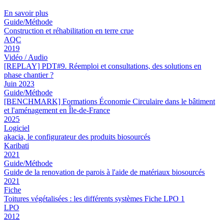
En savoir plus
Guide/Méthode
Construction et réhabilitation en terre crue
AQC
2019
Vidéo / Audio
[REPLAY] PDT#9. Réemploi et consultations, des solutions en
phase chantier ?
Juin 2023
Guide/Méthode
[BENCHMARK] Formations Économie Circulaire dans le bâtiment
et l'aménagement en Île-de-France
2025
Logiciel
akacia, le configurateur des produits biosourcés
Karibati
2021
Guide/Méthode
Guide de la renovation de parois à l'aide de matériaux biosourcés
2021
Fiche
Toitures végétalisées : les différents systèmes Fiche LPO 1
LPO
2012