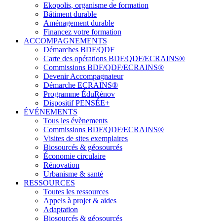
Ekopolis, organisme de formation
Bâtiment durable
Aménagement durable
Financez votre formation
ACCOMPAGNEMENTS
Démarches BDF/QDF
Carte des opérations BDF/QDF/ECRAINS®
Commissions BDF/QDF/ECRAINS®
Devenir Accompagnateur
Démarche ECRAINS®
Programme ÉduRénov
Dispositif PENSÉE+
ÉVÉNEMENTS
Tous les évènements
Commissions BDF/QDF/ECRAINS®
Visites de sites exemplaires
Biosourcés & géosourcés
Économie circulaire
Rénovation
Urbanisme & santé
RESSOURCES
Toutes les ressources
Appels à projet & aides
Adaptation
Biosourcés & géosourcés