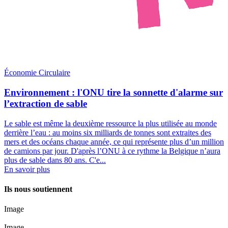
Économie Circulaire
Environnement : l'ONU tire la sonnette d'alarme sur
l’extraction de sable
Le sable est même la deuxième ressource la plus utilisée au monde
derrière l’eau : au moins six milliards de tonnes sont extraites des
mers et des océans chaque année, ce qui représente plus d’un million
de camions par jour. D'après l’ONU à ce rythme la Belgique n’aura
plus de sable dans 80 ans. C'e...
En savoir plus
Ils nous soutiennent
Image
Image