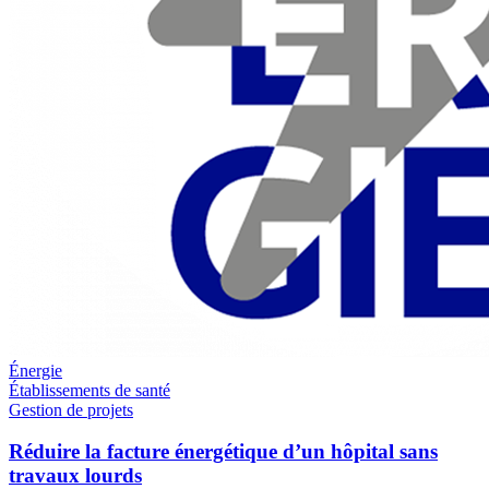
Énergie
Établissements de santé
Gestion de projets
Réduire la facture énergétique d’un hôpital sans
travaux lourds