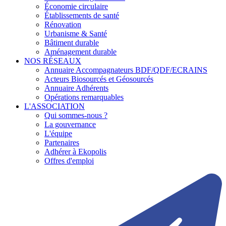
Économie circulaire
Établissements de santé
Rénovation
Urbanisme & Santé
Bâtiment durable
Aménagement durable
NOS RÉSEAUX
Annuaire Accompagnateurs BDF/QDF/ECRAINS
Acteurs Biosourcés et Géosourcés
Annuaire Adhérents
Opérations remarquables
L'ASSOCIATION
Qui sommes-nous ?
La gouvernance
L'équipe
Partenaires
Adhérer à Ekopolis
Offres d'emploi