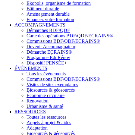
Ekopolis, organisme de formation
Bâtiment durable
Aménagement durable
Financez votre formation
ACCOMPAGNEMENTS
Démarches BDF/QDF
Carte des opérations BDF/QDF/ECRAINS®
Commissions BDF/QDF/ECRAINS®
Devenir Accompagnateur
Démarche ECRAINS®
Programme ÉduRénov
Dispositif PENSÉE+
ÉVÉNEMENTS
Tous les évènements
Commissions BDF/QDF/ECRAINS®
Visites de sites exemplaires
Biosourcés & géosourcés
Économie circulaire
Rénovation
Urbanisme & santé
RESSOURCES
Toutes les ressources
Appels à projet & aides
Adaptation
Biosourcés & géosourcés