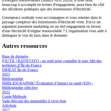
d'énergies renouvelables (Source AFP, 2020). Il reste donc
beaucoup à accomplir en termes d'engagement, aussi bien du côté
des décideurs politiques que des fournisseurs d'électricité.
Greenpeace souhaite vous accompagner et vous orienter dans le
paysage complexe des fournisseurs d'électricité verte. Est-ce un
argument purement marketing ou un réel engagement en faveur
d'une électricité d'origine renouvelable ? L'organisation vous aide à
distinguer le vrai du faux dans le domaine.
Autres ressources
Base de données
[OUTIL] BATISTATO : un outil pour connaître le parc bâti des
territoires d’Île-de-France
DRIEAT Île-de-France
2023
Bibliographie
[BIBLIOGRAPHIE] Évaluation d’impact en santé (EIS) -
Bibliographie sélective
2022
Guide/Méthode
Vade-Mecum des immeubles à vivre bois
Adivbois
2017