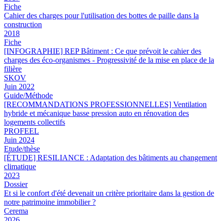
Fiche
Cahier des charges pour l'utilisation des bottes de paille dans la
construction
2018
Fiche
[INFOGRAPHIE] REP Bâtiment : Ce que prévoit le cahier des
charges des éco-organismes - Progressivité de la mise en place de la
filière
SKOV
Juin 2022
Guide/Méthode
[RECOMMANDATIONS PROFESSIONNELLES] Ventilation
hybride et mécanique basse pression auto en rénovation des
logements collectifs
PROFEEL
Juin 2024
Etude/thèse
[ÉTUDE] RESILIANCE : Adaptation des bâtiments au changement
climatique
2023
Dossier
Et si le confort d'été devenait un critère prioritaire dans la gestion de
notre patrimoine immobilier ?
Cerema
2026