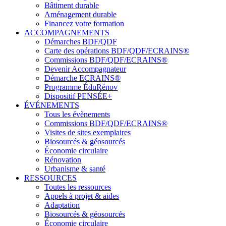
Bâtiment durable
Aménagement durable
Financez votre formation
ACCOMPAGNEMENTS
Démarches BDF/QDF
Carte des opérations BDF/QDF/ECRAINS®
Commissions BDF/QDF/ECRAINS®
Devenir Accompagnateur
Démarche ECRAINS®
Programme ÉduRénov
Dispositif PENSÉE+
ÉVÉNEMENTS
Tous les évènements
Commissions BDF/QDF/ECRAINS®
Visites de sites exemplaires
Biosourcés & géosourcés
Économie circulaire
Rénovation
Urbanisme & santé
RESSOURCES
Toutes les ressources
Appels à projet & aides
Adaptation
Biosourcés & géosourcés
Économie circulaire