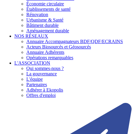
Économie circulaire
Établissements de santé
Rénovation
Urbanisme & Santé
Bâtiment durable
Aménagement durable
NOS RÉSEAUX
Annuaire Accompagnateurs BDF/QDF/ECRAINS
Acteurs Biosourcés et Géosourcés
Annuaire Adhérents
Opérations remarquables
L'ASSOCIATION
Qui sommes-nous ?
La gouvernance
L'équipe
Partenaires
Adhérer à Ekopolis
Offres d'emploi