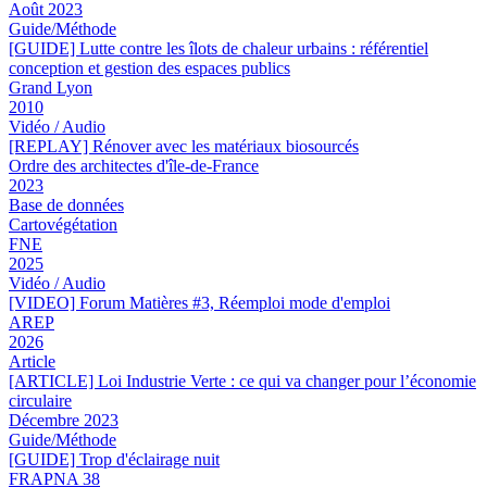
Août 2023
Guide/Méthode
[GUIDE] Lutte contre les îlots de chaleur urbains : référentiel
conception et gestion des espaces publics
Grand Lyon
2010
Vidéo / Audio
[REPLAY] Rénover avec les matériaux biosourcés
Ordre des architectes d'île-de-France
2023
Base de données
Cartovégétation
FNE
2025
Vidéo / Audio
[VIDEO] Forum Matières #3, Réemploi mode d'emploi
AREP
2026
Article
[ARTICLE] Loi Industrie Verte : ce qui va changer pour l’économie
circulaire
Décembre 2023
Guide/Méthode
[GUIDE] Trop d'éclairage nuit
FRAPNA 38