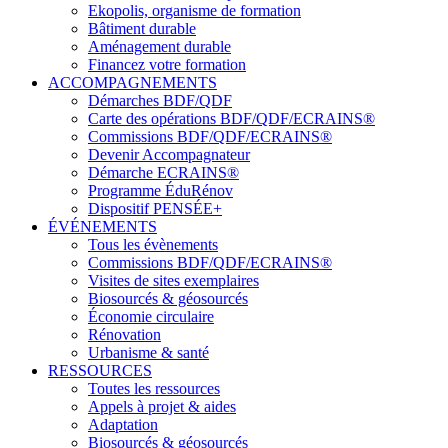
Ekopolis, organisme de formation
Bâtiment durable
Aménagement durable
Financez votre formation
ACCOMPAGNEMENTS
Démarches BDF/QDF
Carte des opérations BDF/QDF/ECRAINS®
Commissions BDF/QDF/ECRAINS®
Devenir Accompagnateur
Démarche ECRAINS®
Programme ÉduRénov
Dispositif PENSÉE+
ÉVÉNEMENTS
Tous les évènements
Commissions BDF/QDF/ECRAINS®
Visites de sites exemplaires
Biosourcés & géosourcés
Économie circulaire
Rénovation
Urbanisme & santé
RESSOURCES
Toutes les ressources
Appels à projet & aides
Adaptation
Biosourcés & géosourcés