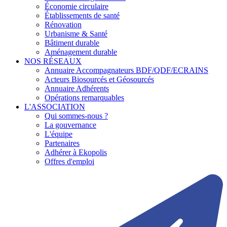
Économie circulaire
Établissements de santé
Rénovation
Urbanisme & Santé
Bâtiment durable
Aménagement durable
NOS RÉSEAUX
Annuaire Accompagnateurs BDF/QDF/ECRAINS
Acteurs Biosourcés et Géosourcés
Annuaire Adhérents
Opérations remarquables
L'ASSOCIATION
Qui sommes-nous ?
La gouvernance
L'équipe
Partenaires
Adhérer à Ekopolis
Offres d'emploi