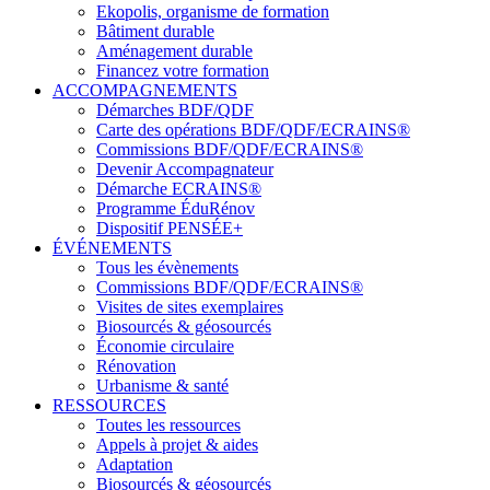
Ekopolis, organisme de formation
Bâtiment durable
Aménagement durable
Financez votre formation
ACCOMPAGNEMENTS
Démarches BDF/QDF
Carte des opérations BDF/QDF/ECRAINS®
Commissions BDF/QDF/ECRAINS®
Devenir Accompagnateur
Démarche ECRAINS®
Programme ÉduRénov
Dispositif PENSÉE+
ÉVÉNEMENTS
Tous les évènements
Commissions BDF/QDF/ECRAINS®
Visites de sites exemplaires
Biosourcés & géosourcés
Économie circulaire
Rénovation
Urbanisme & santé
RESSOURCES
Toutes les ressources
Appels à projet & aides
Adaptation
Biosourcés & géosourcés