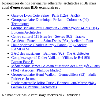
biosourcées de nos partenaires adhérents, architectes et BE mais
aussi
d'opérations BDF exemplaires
:
Gare de Lyon Coté Seine - Paris (12e) - AREP
Groupe scolaire Dominique Frelaut - Colombes (92) -
Tectoniques
Groupe scolaire Paul Langevin - Fontenay-sous-Bois (94) -
Epicuria Architectes
Centre culturel 111 Bruyère - Sèvres (92) - Tracks
Académie Fratellini - Saint-Denis (93) - Atelier du Pont
Halle sportive Charles Auray - Pantin (93) - Atelier
RAMDAM
ZAC des musiciens - Bagneux (92) - Yle Architectes
Complexe sportif Didier Vaillant - Villiers-le-Bel (95) -
Bureau Face B
Médiathèque James Baldwin et Maison des Réfugiés - Paris
(19e) - Associer (Philippe Madec)
Groupe scolaire Henri Wallon - Gennevilliers (92) - Bulle
Poirier et Justman
École maternelle Joliot Curie - Bonneuil-sur-Marne (94) -
Gaëtan Le Penhuel Architectes
Ne manquez pas le vernissage
mercredi 25 février
!