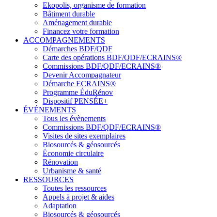
Ekopolis, organisme de formation
Bâtiment durable
Aménagement durable
Financez votre formation
ACCOMPAGNEMENTS
Démarches BDF/QDF
Carte des opérations BDF/QDF/ECRAINS®
Commissions BDF/QDF/ECRAINS®
Devenir Accompagnateur
Démarche ECRAINS®
Programme ÉduRénov
Dispositif PENSÉE+
ÉVÉNEMENTS
Tous les évènements
Commissions BDF/QDF/ECRAINS®
Visites de sites exemplaires
Biosourcés & géosourcés
Économie circulaire
Rénovation
Urbanisme & santé
RESSOURCES
Toutes les ressources
Appels à projet & aides
Adaptation
Biosourcés & géosourcés