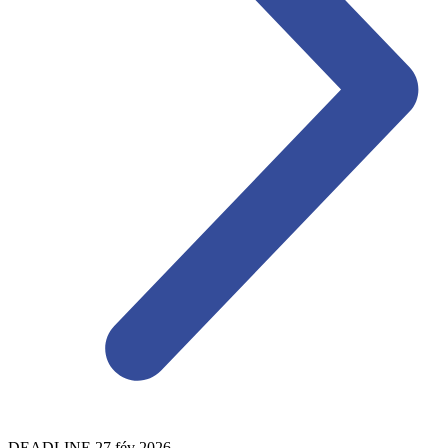
DEADLINE
27
fév
2026