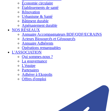
Économie circulaire
Établissements de santé
Rénovation
Urbanisme & Santé
Bâtiment durable
Aménagement durable
NOS RÉSEAUX
Annuaire Accompagnateurs BDF/QDF/ECRAINS
Acteurs Biosourcés et Géosourcés
Annuaire Adhérents
Opérations remarquables
L'ASSOCIATION
Qui sommes-nous ?
La gouvernance
L'équipe
Partenaires
Adhérer à Ekopolis
Offres d'emploi