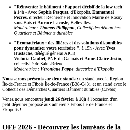
"Réinventer le bâtiment : l’apport décisif de la low tech"
à 14h - Avec
Sophie Pesquet
, d'Ekopolis,
Emmanuel
Pezrès
, directeur Recherche et Innovation Mairie de Rosny-
sous-Bois et
Aurore Lacoste
, Bellevilles.
Modérateur :
Thomas Philippon
, Collectif des démarches
Quartiers et Bâtiments durables
"Ecomatériaux : des filières et des solutions disponibles
pour dynamiser votre territoire "
, à 15h - Avec
Yves
Hustache
, délégué général AICB,
Victoria Caubet
, PNR du Gatinais et
Anne-Claire Jestin
,
collectivité de Saint-Brieuc.
Modératrice :
Véronique Pappe
, directrice d’Ekopolis
Nous serons présents sur deux stands :
un stand avec la Région
Île-de-France et Fibois Île-de-France (B38-C43), et un stand avec le
Collectif des Démarches Quartiers Bâtiment durables (C39bis).
Venez nous rencontrer
jeudi 26 février à 10h
à l'occasion d'un
petit-déjeuner proposé aux adhérents Fibois Île-de-France et
Ekopolis !
OFF 2026 - Découvrez les lauréats de la