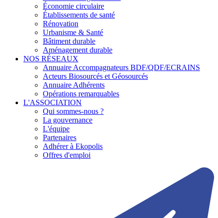
Économie circulaire
Établissements de santé
Rénovation
Urbanisme & Santé
Bâtiment durable
Aménagement durable
NOS RÉSEAUX
Annuaire Accompagnateurs BDF/QDF/ECRAINS
Acteurs Biosourcés et Géosourcés
Annuaire Adhérents
Opérations remarquables
L'ASSOCIATION
Qui sommes-nous ?
La gouvernance
L'équipe
Partenaires
Adhérer à Ekopolis
Offres d'emploi