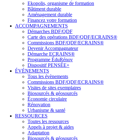
Ekopolis, organisme de formation
Bâtiment durable
Aménagement durable
Financez votre formation
ACCOMPAGNEMENTS
Démarches BDF/QDF
Carte des opérations BDF/QDF/ECRAINS®
Commissions BDF/QDF/ECRAINS®
Devenir Accompagnateur
Démarche ECRAINS®
Programme ÉduRénov
Dispositif PENSÉE+
ÉVÉNEMENTS
Tous les évènements
Commissions BDF/QDF/ECRAINS®
Visites de sites exemplaires
Biosourcés & géosourcés
Économie circulaire
Rénovation
Urbanisme & santé
RESSOURCES
Toutes les ressources
Appels à projet & aides
Adaptation
Biosourcés & géosourcés