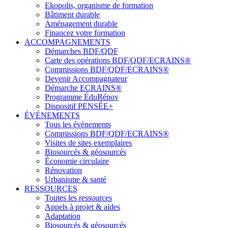
Ekopolis, organisme de formation
Bâtiment durable
Aménagement durable
Financez votre formation
ACCOMPAGNEMENTS
Démarches BDF/QDF
Carte des opérations BDF/QDF/ECRAINS®
Commissions BDF/QDF/ECRAINS®
Devenir Accompagnateur
Démarche ECRAINS®
Programme ÉduRénov
Dispositif PENSÉE+
ÉVÉNEMENTS
Tous les évènements
Commissions BDF/QDF/ECRAINS®
Visites de sites exemplaires
Biosourcés & géosourcés
Économie circulaire
Rénovation
Urbanisme & santé
RESSOURCES
Toutes les ressources
Appels à projet & aides
Adaptation
Biosourcés & géosourcés