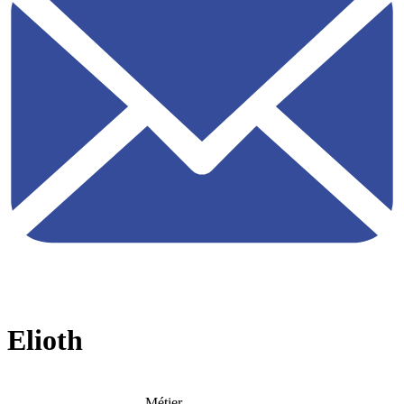
Elioth
Métier