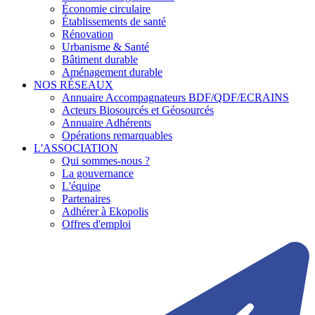
Économie circulaire
Établissements de santé
Rénovation
Urbanisme & Santé
Bâtiment durable
Aménagement durable
NOS RÉSEAUX
Annuaire Accompagnateurs BDF/QDF/ECRAINS
Acteurs Biosourcés et Géosourcés
Annuaire Adhérents
Opérations remarquables
L'ASSOCIATION
Qui sommes-nous ?
La gouvernance
L'équipe
Partenaires
Adhérer à Ekopolis
Offres d'emploi