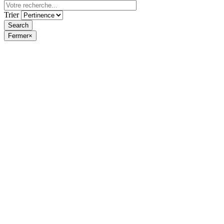
Trier
Fermer
×