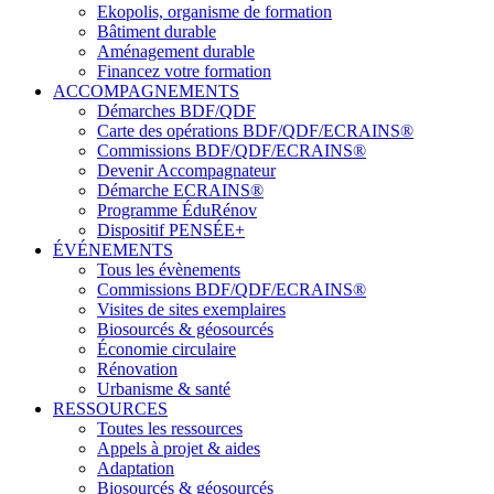
Ekopolis, organisme de formation
Bâtiment durable
Aménagement durable
Financez votre formation
ACCOMPAGNEMENTS
Démarches BDF/QDF
Carte des opérations BDF/QDF/ECRAINS®
Commissions BDF/QDF/ECRAINS®
Devenir Accompagnateur
Démarche ECRAINS®
Programme ÉduRénov
Dispositif PENSÉE+
ÉVÉNEMENTS
Tous les évènements
Commissions BDF/QDF/ECRAINS®
Visites de sites exemplaires
Biosourcés & géosourcés
Économie circulaire
Rénovation
Urbanisme & santé
RESSOURCES
Toutes les ressources
Appels à projet & aides
Adaptation
Biosourcés & géosourcés