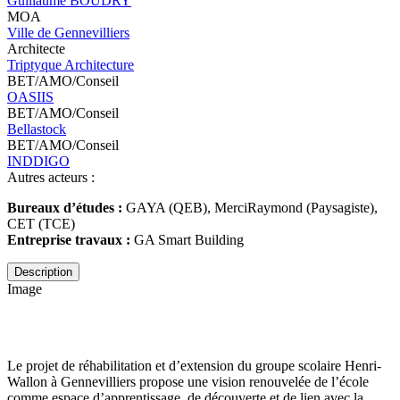
Guillaume BOUDRY
MOA
Ville de Gennevilliers
Architecte
Triptyque Architecture
BET/AMO/Conseil
OASIIS
BET/AMO/Conseil
Bellastock
BET/AMO/Conseil
INDDIGO
Autres acteurs :
Bureaux d’études :
GAYA (QEB), MerciRaymond (Paysagiste),
CET (TCE)
Entreprise travaux :
GA Smart Building
Description
Image
Le projet de réhabilitation et d’extension du groupe scolaire Henri-
Wallon à Gennevilliers propose une vision renouvelée de l’école
comme espace d’apprentissage, de découverte et de lien avec la