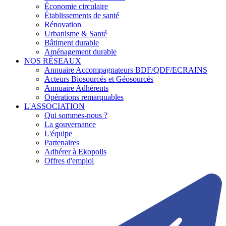
Économie circulaire
Établissements de santé
Rénovation
Urbanisme & Santé
Bâtiment durable
Aménagement durable
NOS RÉSEAUX
Annuaire Accompagnateurs BDF/QDF/ECRAINS
Acteurs Biosourcés et Géosourcés
Annuaire Adhérents
Opérations remarquables
L'ASSOCIATION
Qui sommes-nous ?
La gouvernance
L'équipe
Partenaires
Adhérer à Ekopolis
Offres d'emploi