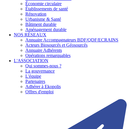
Économie circulaire
Établissements de santé
Rénovation
Urbanisme & Santé
Bâtiment durable
Aménagement durable
NOS RÉSEAUX
Annuaire Accompagnateurs BDF/QDF/ECRAINS
Acteurs Biosourcés et Géosourcés
Annuaire Adhérents
Opérations remarquables
L'ASSOCIATION
Qui sommes-nous ?
La gouvernance
L'équipe
Partenaires
Adhérer à Ekopolis
Offres d'emploi