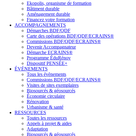
Ekopolis, organisme de formation
Bâtiment durable
Aménagement durable
Financez votre formation
ACCOMPAGNEMENTS
Démarches BDF/QDF
Carte des opérations BDF/QDF/ECRAINS®
Commissions BDF/QDF/ECRAINS®
Devenir Accompagnateur
Démarche ECRAINS®
Programme ÉduRénov
Dispositif PENSÉE+
ÉVÉNEMENTS
Tous les évènements
Commissions BDF/QDF/ECRAINS®
Visites de sites exemplaires
Biosourcés & géosourcés
Économie circulaire
Rénovation
Urbanisme & santé
RESSOURCES
Toutes les ressources
Appels à projet & aides
Adaptation
Biosourcés & géosourcés