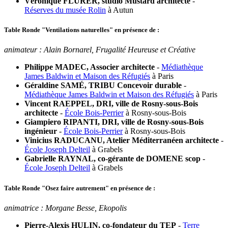
Véronique FLURER, studio Mustard architecte
-
Réserves du musée Rolin
à Autun
Table Ronde "Ventilations naturelles" en présence de :
animateur : Alain Bornarel, Frugalité Heureuse et Créative
Philippe MADEC, Associer architecte
-
Médiathèque
James Baldwin et Maison des Réfugiés
à Paris
Géraldine SAMÉ, TRIBU Concevoir durable
-
Médiathèque James Baldwin et Maison des Réfugiés
à Paris
Vincent RAEPPEL, DRI, ville de Rosny-sous-Bois
architecte
-
École Bois-Perrier
à Rosny-sous-Bois
Giampiero RIPANTI, DRI, ville de Rosny-sous-Bois
ingénieur
-
École Bois-Perrier
à Rosny-sous-Bois
Vinicius RADUCANU, Atelier Méditerranéen architecte
-
École Joseph Delteil
à Grabels
Gabrielle RAYNAL, co-gérante de DOMENE scop
-
École Joseph Delteil
à Grabels
Table Ronde "Osez faire autrement" en présence de :
animatrice : Morgane Besse, Ekopolis
Pierre-Alexis HULIN, co-fondateur du TEP
-
Terre