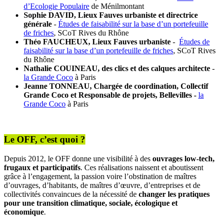
d’Ecologie Populaire
de Ménilmontant
Sophie DAVID, Lieux Fauves urbaniste et directrice
générale
-
Études de faisabilité sur la base d’un portefeuille
de friches
, SCoT Rives du Rhône
Théo FAUCHEUX, Lieux Fauves urbaniste
-
Études de
faisabilité sur la base d’un portefeuille de friches
, SCoT Rives
du Rhône
Nathalie COUINEAU, des clics et des calques architecte
-
la Grande Coco
à Paris
Jeanne TONNEAU, Chargée de coordination, Collectif
Grande Coco et Responsable de projets, Bellevilles -
la
Grande Coco
à Paris
Le OFF, c’est quoi ?
Depuis 2012, le OFF donne une visibilité à des
ouvrages low-tech,
frugaux et participatifs
. Ces réalisations naissent et aboutissent
grâce à l’engagement, la passion voire l’obstination de maîtres
d’ouvrages, d’habitants, de maîtres d’œuvre, d’entreprises et de
collectivités convaincues de la nécessité de
changer les pratiques
pour une transition climatique, sociale, écologique et
économique
.