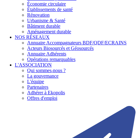
Économie circulaire
Établissements de santé
Rénovation
Urbanisme & Santé
Bâtiment durable
Aménagement durable
NOS RÉSEAUX
Annuaire Accompagnateurs BDF/QDF/ECRAINS
Acteurs Biosourcés et Géosourcés
Annuaire Adhérents
Opérations remarquables
L'ASSOCIATION
Qui sommes-nous ?
La gouvernance
L'équipe
Partenaires
Adhérer à Ekopolis
Offres d'emploi