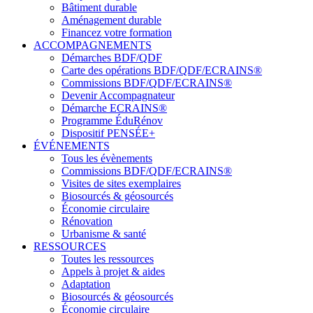
Bâtiment durable
Aménagement durable
Financez votre formation
ACCOMPAGNEMENTS
Démarches BDF/QDF
Carte des opérations BDF/QDF/ECRAINS®
Commissions BDF/QDF/ECRAINS®
Devenir Accompagnateur
Démarche ECRAINS®
Programme ÉduRénov
Dispositif PENSÉE+
ÉVÉNEMENTS
Tous les évènements
Commissions BDF/QDF/ECRAINS®
Visites de sites exemplaires
Biosourcés & géosourcés
Économie circulaire
Rénovation
Urbanisme & santé
RESSOURCES
Toutes les ressources
Appels à projet & aides
Adaptation
Biosourcés & géosourcés
Économie circulaire