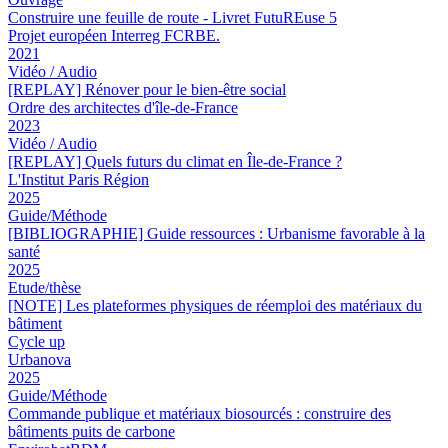
Construire une feuille de route - Livret FutuREuse 5
Projet européen Interreg FCRBE.
2021
Vidéo / Audio
[REPLAY] Rénover pour le bien-être social
Ordre des architectes d'île-de-France
2023
Vidéo / Audio
[REPLAY] Quels futurs du climat en Île-de-France ?
L'Institut Paris Région
2025
Guide/Méthode
[BIBLIOGRAPHIE] Guide ressources : Urbanisme favorable à la
santé
2025
Etude/thèse
[NOTE] Les plateformes physiques de réemploi des matériaux du
bâtiment
Cycle up
Urbanova
2025
Guide/Méthode
Commande publique et matériaux biosourcés : construire des
bâtiments puits de carbone