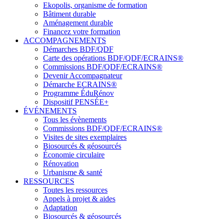
Ekopolis, organisme de formation
Bâtiment durable
Aménagement durable
Financez votre formation
ACCOMPAGNEMENTS
Démarches BDF/QDF
Carte des opérations BDF/QDF/ECRAINS®
Commissions BDF/QDF/ECRAINS®
Devenir Accompagnateur
Démarche ECRAINS®
Programme ÉduRénov
Dispositif PENSÉE+
ÉVÉNEMENTS
Tous les évènements
Commissions BDF/QDF/ECRAINS®
Visites de sites exemplaires
Biosourcés & géosourcés
Économie circulaire
Rénovation
Urbanisme & santé
RESSOURCES
Toutes les ressources
Appels à projet & aides
Adaptation
Biosourcés & géosourcés