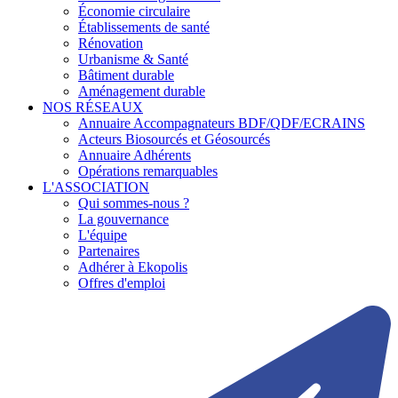
Économie circulaire
Établissements de santé
Rénovation
Urbanisme & Santé
Bâtiment durable
Aménagement durable
NOS RÉSEAUX
Annuaire Accompagnateurs BDF/QDF/ECRAINS
Acteurs Biosourcés et Géosourcés
Annuaire Adhérents
Opérations remarquables
L'ASSOCIATION
Qui sommes-nous ?
La gouvernance
L'équipe
Partenaires
Adhérer à Ekopolis
Offres d'emploi