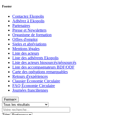
Footer
Contactez Ekopolis
Adhérez à Ekopolis
Partenaires
Presse et Newsletters
Organisme de formation
Offres d'emploi
Sigles et abréviations
Mentions légales
Liste des acteurs
Liste des adhérents Ekopolis
Liste des acteurs biosourcés/géosourcés
Liste des accompagnateurs BDF/QDF
Carte des opérations remarquables
Retours d'expériences
Clausier Économie Circulaire
FAQ Économie Circulaire
Journées franciliennes
Fermer
×
Trier