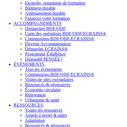
Ekopolis, organisme de formation
Bâtiment durable
Aménagement durable
Financez votre formation
ACCOMPAGNEMENTS
Démarches BDF/QDF
Carte des opérations BDF/QDF/ECRAINS®
Commissions BDF/QDF/ECRAINS®
Devenir Accompagnateur
Démarche ECRAINS®
Programme ÉduRénov
Dispositif PENSÉE+
ÉVÉNEMENTS
Tous les évènements
Commissions BDF/QDF/ECRAINS®
Visites de sites exemplaires
Biosourcés & géosourcés
Économie circulaire
Rénovation
Urbanisme & santé
RESSOURCES
Toutes les ressources
Appels à projet & aides
Adaptation
Biosourcés & géosourcés