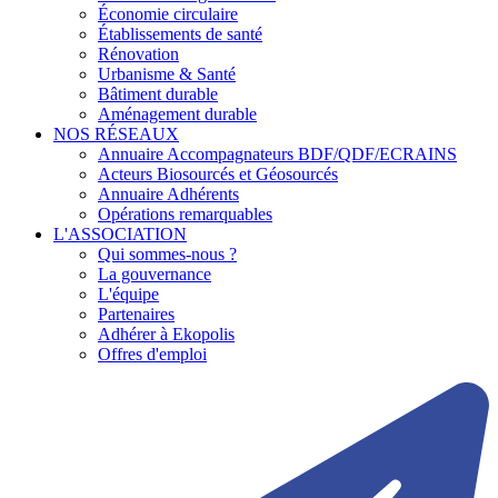
Économie circulaire
Établissements de santé
Rénovation
Urbanisme & Santé
Bâtiment durable
Aménagement durable
NOS RÉSEAUX
Annuaire Accompagnateurs BDF/QDF/ECRAINS
Acteurs Biosourcés et Géosourcés
Annuaire Adhérents
Opérations remarquables
L'ASSOCIATION
Qui sommes-nous ?
La gouvernance
L'équipe
Partenaires
Adhérer à Ekopolis
Offres d'emploi