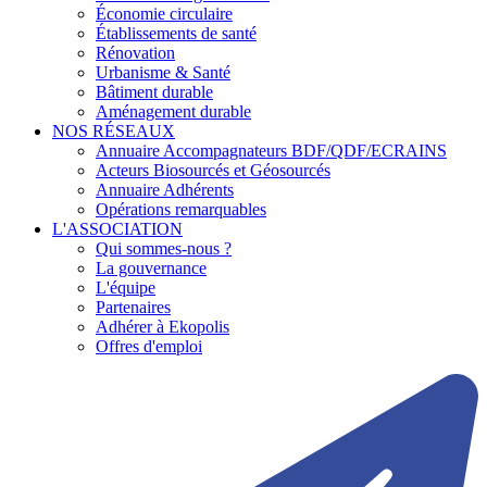
Économie circulaire
Établissements de santé
Rénovation
Urbanisme & Santé
Bâtiment durable
Aménagement durable
NOS RÉSEAUX
Annuaire Accompagnateurs BDF/QDF/ECRAINS
Acteurs Biosourcés et Géosourcés
Annuaire Adhérents
Opérations remarquables
L'ASSOCIATION
Qui sommes-nous ?
La gouvernance
L'équipe
Partenaires
Adhérer à Ekopolis
Offres d'emploi