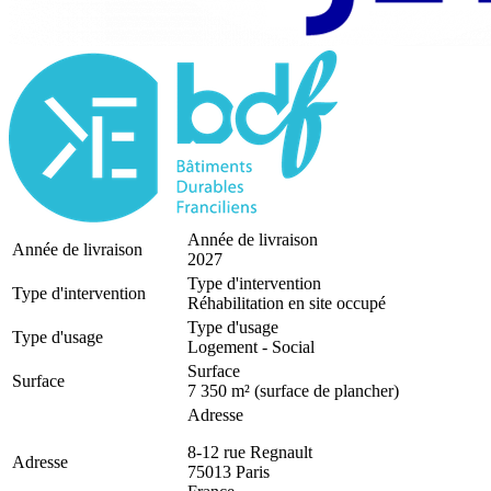
Année de livraison
Année de livraison
2027
Type d'intervention
Type d'intervention
Réhabilitation en site occupé
Type d'usage
Type d'usage
Logement - Social
Surface
Surface
7 350 m² (surface de plancher)
Adresse
8-12 rue Regnault
Adresse
75013
Paris