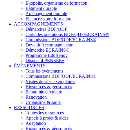
Ekopolis, organisme de formation
Bâtiment durable
Aménagement durable
Financez votre formation
ACCOMPAGNEMENTS
Démarches BDF/QDF
Carte des opérations BDF/QDF/ECRAINS®
Commissions BDF/QDF/ECRAINS®
Devenir Accompagnateur
Démarche ECRAINS®
Programme ÉduRénov
Dispositif PENSÉE+
ÉVÉNEMENTS
Tous les évènements
Commissions BDF/QDF/ECRAINS®
Visites de sites exemplaires
Biosourcés & géosourcés
Économie circulaire
Rénovation
Urbanisme & santé
RESSOURCES
Toutes les ressources
Appels à projet & aides
Adaptation
Biosourcés & géosourcés