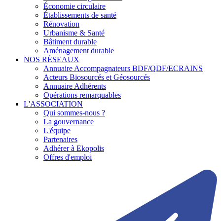
Économie circulaire
Établissements de santé
Rénovation
Urbanisme & Santé
Bâtiment durable
Aménagement durable
NOS RÉSEAUX
Annuaire Accompagnateurs BDF/QDF/ECRAINS
Acteurs Biosourcés et Géosourcés
Annuaire Adhérents
Opérations remarquables
L'ASSOCIATION
Qui sommes-nous ?
La gouvernance
L'équipe
Partenaires
Adhérer à Ekopolis
Offres d'emploi