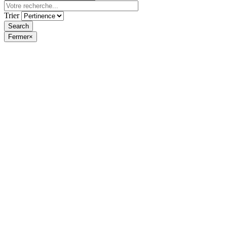
Trier
Fermer
×