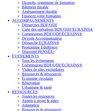
Ekopolis, organisme de formation
Bâtiment durable
Aménagement durable
Financez votre formation
ACCOMPAGNEMENTS
Démarches BDF/QDF
Carte des opérations BDF/QDF/ECRAINS®
Commissions BDF/QDF/ECRAINS®
Devenir Accompagnateur
Démarche ECRAINS®
Programme ÉduRénov
Dispositif PENSÉE+
ÉVÉNEMENTS
Tous les évènements
Commissions BDF/QDF/ECRAINS®
Visites de sites exemplaires
Biosourcés & géosourcés
Économie circulaire
Rénovation
Urbanisme & santé
RESSOURCES
Toutes les ressources
Appels à projet & aides
Adaptation
Biosourcés & géosourcés