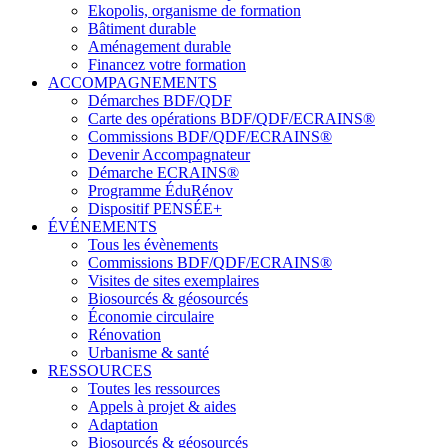
Ekopolis, organisme de formation
Bâtiment durable
Aménagement durable
Financez votre formation
ACCOMPAGNEMENTS
Démarches BDF/QDF
Carte des opérations BDF/QDF/ECRAINS®
Commissions BDF/QDF/ECRAINS®
Devenir Accompagnateur
Démarche ECRAINS®
Programme ÉduRénov
Dispositif PENSÉE+
ÉVÉNEMENTS
Tous les évènements
Commissions BDF/QDF/ECRAINS®
Visites de sites exemplaires
Biosourcés & géosourcés
Économie circulaire
Rénovation
Urbanisme & santé
RESSOURCES
Toutes les ressources
Appels à projet & aides
Adaptation
Biosourcés & géosourcés