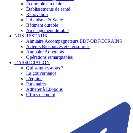
Économie circulaire
Établissements de santé
Rénovation
Urbanisme & Santé
Bâtiment durable
Aménagement durable
NOS RÉSEAUX
Annuaire Accompagnateurs BDF/QDF/ECRAINS
Acteurs Biosourcés et Géosourcés
Annuaire Adhérents
Opérations remarquables
L'ASSOCIATION
Qui sommes-nous ?
La gouvernance
L'équipe
Partenaires
Adhérer à Ekopolis
Offres d'emploi