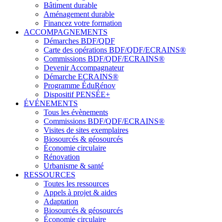
Bâtiment durable
Aménagement durable
Financez votre formation
ACCOMPAGNEMENTS
Démarches BDF/QDF
Carte des opérations BDF/QDF/ECRAINS®
Commissions BDF/QDF/ECRAINS®
Devenir Accompagnateur
Démarche ECRAINS®
Programme ÉduRénov
Dispositif PENSÉE+
ÉVÉNEMENTS
Tous les évènements
Commissions BDF/QDF/ECRAINS®
Visites de sites exemplaires
Biosourcés & géosourcés
Économie circulaire
Rénovation
Urbanisme & santé
RESSOURCES
Toutes les ressources
Appels à projet & aides
Adaptation
Biosourcés & géosourcés
Économie circulaire