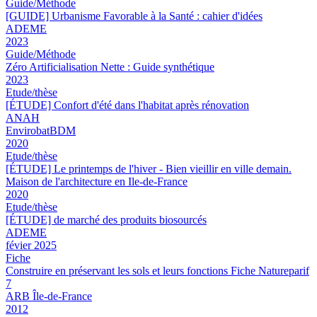
Guide/Méthode
[GUIDE] Urbanisme Favorable à la Santé : cahier d'idées
ADEME
2023
Guide/Méthode
Zéro Artificialisation Nette : Guide synthétique
2023
Etude/thèse
[ÉTUDE] Confort d'été dans l'habitat après rénovation
ANAH
EnvirobatBDM
2020
Etude/thèse
[ÉTUDE] Le printemps de l'hiver - Bien vieillir en ville demain.
Maison de l'architecture en Ile-de-France
2020
Etude/thèse
[ÉTUDE] de marché des produits biosourcés
ADEME
févier 2025
Fiche
Construire en préservant les sols et leurs fonctions Fiche Natureparif
7
ARB Île-de-France
2012