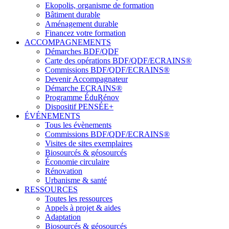
Ekopolis, organisme de formation
Bâtiment durable
Aménagement durable
Financez votre formation
ACCOMPAGNEMENTS
Démarches BDF/QDF
Carte des opérations BDF/QDF/ECRAINS®
Commissions BDF/QDF/ECRAINS®
Devenir Accompagnateur
Démarche ECRAINS®
Programme ÉduRénov
Dispositif PENSÉE+
ÉVÉNEMENTS
Tous les évènements
Commissions BDF/QDF/ECRAINS®
Visites de sites exemplaires
Biosourcés & géosourcés
Économie circulaire
Rénovation
Urbanisme & santé
RESSOURCES
Toutes les ressources
Appels à projet & aides
Adaptation
Biosourcés & géosourcés