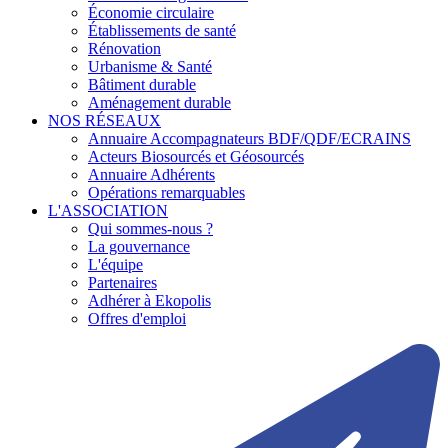
Économie circulaire
Établissements de santé
Rénovation
Urbanisme & Santé
Bâtiment durable
Aménagement durable
NOS RÉSEAUX
Annuaire Accompagnateurs BDF/QDF/ECRAINS
Acteurs Biosourcés et Géosourcés
Annuaire Adhérents
Opérations remarquables
L'ASSOCIATION
Qui sommes-nous ?
La gouvernance
L'équipe
Partenaires
Adhérer à Ekopolis
Offres d'emploi