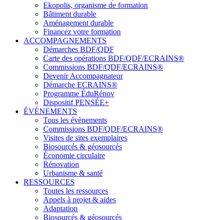
Ekopolis, organisme de formation
Bâtiment durable
Aménagement durable
Financez votre formation
ACCOMPAGNEMENTS
Démarches BDF/QDF
Carte des opérations BDF/QDF/ECRAINS®
Commissions BDF/QDF/ECRAINS®
Devenir Accompagnateur
Démarche ECRAINS®
Programme ÉduRénov
Dispositif PENSÉE+
ÉVÉNEMENTS
Tous les évènements
Commissions BDF/QDF/ECRAINS®
Visites de sites exemplaires
Biosourcés & géosourcés
Économie circulaire
Rénovation
Urbanisme & santé
RESSOURCES
Toutes les ressources
Appels à projet & aides
Adaptation
Biosourcés & géosourcés