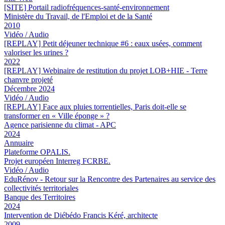
[SITE] Portail radiofréquences-santé-environnement
Ministère du Travail, de l'Emploi et de la Santé
2010
Vidéo / Audio
[REPLAY] Petit déjeuner technique #6 : eaux usées, comment
valoriser les urines ?
2022
[REPLAY] Webinaire de restitution du projet LOB+HIE - Terre
chanvre projeté
Décembre 2024
Vidéo / Audio
[REPLAY] Face aux pluies torrentielles, Paris doit-elle se
transformer en « Ville éponge » ?
Agence parisienne du climat - APC
2024
Annuaire
Plateforme OPALIS.
Projet européen Interreg FCRBE.
Vidéo / Audio
EduRénov - Retour sur la Rencontre des Partenaires au service des
collectivités territoriales
Banque des Territoires
2024
Intervention de Diébédo Francis Kéré, architecte
2009