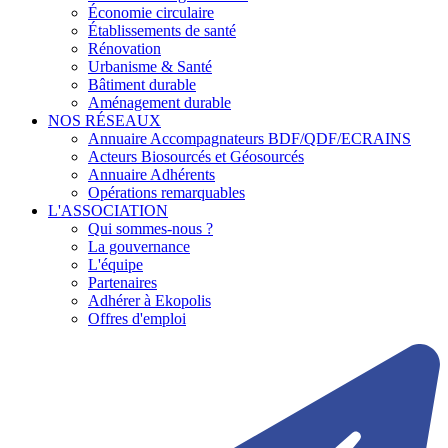
Économie circulaire
Établissements de santé
Rénovation
Urbanisme & Santé
Bâtiment durable
Aménagement durable
NOS RÉSEAUX
Annuaire Accompagnateurs BDF/QDF/ECRAINS
Acteurs Biosourcés et Géosourcés
Annuaire Adhérents
Opérations remarquables
L'ASSOCIATION
Qui sommes-nous ?
La gouvernance
L'équipe
Partenaires
Adhérer à Ekopolis
Offres d'emploi