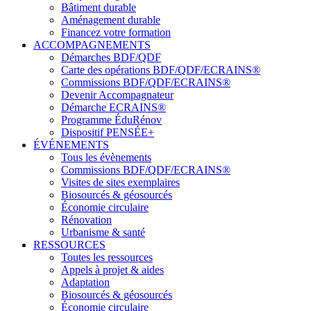
Bâtiment durable
Aménagement durable
Financez votre formation
ACCOMPAGNEMENTS
Démarches BDF/QDF
Carte des opérations BDF/QDF/ECRAINS®
Commissions BDF/QDF/ECRAINS®
Devenir Accompagnateur
Démarche ECRAINS®
Programme ÉduRénov
Dispositif PENSÉE+
ÉVÉNEMENTS
Tous les évènements
Commissions BDF/QDF/ECRAINS®
Visites de sites exemplaires
Biosourcés & géosourcés
Économie circulaire
Rénovation
Urbanisme & santé
RESSOURCES
Toutes les ressources
Appels à projet & aides
Adaptation
Biosourcés & géosourcés
Économie circulaire