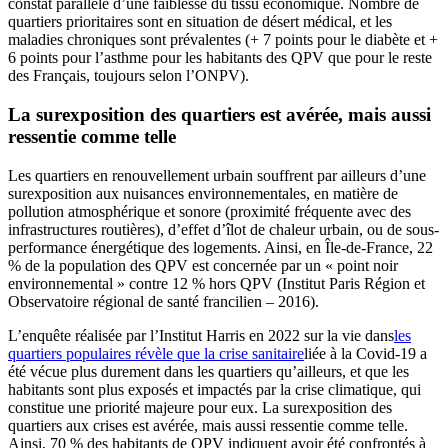
constat parallèle d’une faiblesse du tissu économique. Nombre de
quartiers prioritaires sont en situation de désert médical, et les
maladies chroniques sont prévalentes (+ 7 points pour le diabète et +
6 points pour l’asthme pour les habitants des QPV que pour le reste
des Français, toujours selon l’ONPV).
La surexposition des quartiers est avérée, mais aussi
ressentie comme telle
Les quartiers en renouvellement urbain souffrent par ailleurs d’une
surexposition aux nuisances environnementales, en matière de
pollution atmosphérique et sonore (proximité fréquente avec des
infrastructures routières), d’effet d’îlot de chaleur urbain, ou de sous-
performance énergétique des logements. Ainsi, en Île-de-France, 22
% de la population des QPV est concernée par un « point noir
environnemental » contre 12 % hors QPV (Institut Paris Région et
Observatoire régional de santé francilien – 2016).
L’enquête réalisée par l’Institut Harris en 2022 sur la vie dans
les
quartiers populaires révèle que la crise sanitaire
liée à la Covid-19 a
été vécue plus durement dans les quartiers qu’ailleurs, et que les
habitants sont plus exposés et impactés par la crise climatique, qui
constitue une priorité majeure pour eux. La surexposition des
quartiers aux crises est avérée, mais aussi ressentie comme telle.
Ainsi, 70 % des habitants de QPV indiquent avoir été confrontés à