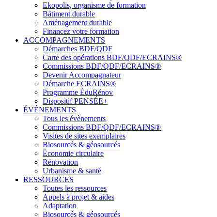
Ekopolis, organisme de formation
Bâtiment durable
Aménagement durable
Financez votre formation
ACCOMPAGNEMENTS
Démarches BDF/QDF
Carte des opérations BDF/QDF/ECRAINS®
Commissions BDF/QDF/ECRAINS®
Devenir Accompagnateur
Démarche ECRAINS®
Programme ÉduRénov
Dispositif PENSÉE+
ÉVÉNEMENTS
Tous les évènements
Commissions BDF/QDF/ECRAINS®
Visites de sites exemplaires
Biosourcés & géosourcés
Économie circulaire
Rénovation
Urbanisme & santé
RESSOURCES
Toutes les ressources
Appels à projet & aides
Adaptation
Biosourcés & géosourcés