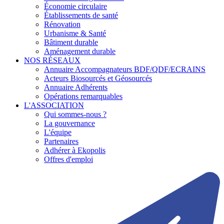
Économie circulaire
Établissements de santé
Rénovation
Urbanisme & Santé
Bâtiment durable
Aménagement durable
NOS RÉSEAUX
Annuaire Accompagnateurs BDF/QDF/ECRAINS
Acteurs Biosourcés et Géosourcés
Annuaire Adhérents
Opérations remarquables
L'ASSOCIATION
Qui sommes-nous ?
La gouvernance
L'équipe
Partenaires
Adhérer à Ekopolis
Offres d'emploi