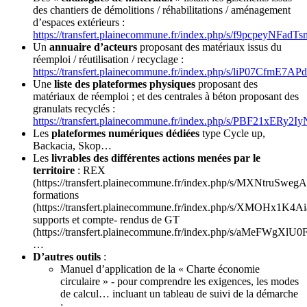
des chantiers de démolitions / réhabilitations / aménagement
d’espaces extérieurs :
https://transfert.plainecommune.fr/index.php/s/f9pcpeyNFadTs
Un
annuaire d’acteurs
proposant des matériaux issus du
réemploi / réutilisation / recyclage :
https://transfert.plainecommune.fr/index.php/s/liP07CfmE7AP
Une
liste des plateformes physiques
proposant des
matériaux de réemploi ; et des centrales à béton proposant des
granulats recyclés :
https://transfert.plainecommune.fr/index.php/s/PBF21xERy2I
Les
plateformes numériques dédiées
type Cycle up,
Backacia, Skop…
Les
livrables des différentes actions menées par le
territoire
: REX
(https://transfert.plainecommune.fr/index.php/s/MXNtruSweg
formations
(https://transfert.plainecommune.fr/index.php/s/XMOHx1K4A
supports et compte- rendus de GT
(https://transfert.plainecommune.fr/index.php/s/aMeFWgXlU0
…
D’autres outils
:
Manuel d’application de la « Charte économie
circulaire » - pour comprendre les exigences, les modes
de calcul… incluant un tableau de suivi de la démarche
: