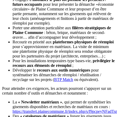
futurs occupants
pour leur présenter la démarche «économie
circulaire» de Plaine Commune et leur proposer d’en être
partie prenante, notamment sur les gisements qui relèvent de
leur choix (aménagements et finitions à partir de matériaux de
réemploi par exemple).
Porter une attention particulière aux
filières stratégiques de
Plaine Commune
: béton, brique, matériaux de second-
œuvre… afin d’accompagner leur développement ;
Recourir en priorité aux
plateformes physiques de réemploi
pour s’approvisionner en matériaux. La visite de minimum
une plateforme physique de réemploi sera rendue obligatoire
pour les partenaires du projet (architecte, entreprises…) ;
Pour les installations temporaires type bases-vie,
privilégier le
recours aux éléments de réemploi
;
Développer le
recours aux outils numériques
pour
systématiser les démarches de réemploi / réutilisation /
recyclage sur les projets (
BTP Match
ou équivalent).
Pour atteindre ces exigences, les acteurs pourront s’appuyer sur un
certain nombre d’outils et démarches et notamment :
La
« Newsletter matériaux »
, qui permet de synthétiser les
gisements disponibles et recherches de matériaux en cours :
https://transfert.plainecommune.fr/index.php/s/f9pcpeyNFadTs
Des
« catalogues de matériaux »
listant les gisements issus