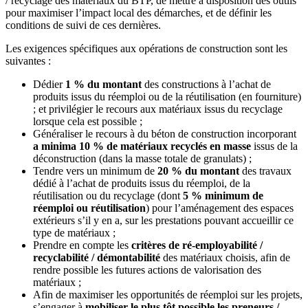
/ recyclage des matériaux du BTP, de mettre à disposition des outils
pour maximiser l’impact local des démarches, et de définir les
conditions de suivi de ces dernières.
Les exigences spécifiques aux opérations de construction sont les
suivantes :
Dédier
1 % du montant
des constructions à l’achat de
produits issus du réemploi ou de la réutilisation (en fourniture)
; et privilégier le recours aux matériaux issus du recyclage
lorsque cela est possible ;
Généraliser le recours à du béton de construction incorporant
a minima 10 % de matériaux recyclés en masse
issus de la
déconstruction (dans la masse totale de granulats) ;
Tendre vers un minimum de
20 % du montant
des travaux
dédié à l’achat de produits issus du réemploi, de la
réutilisation ou du recyclage (dont
5 % minimum de
réemploi ou réutilisation
) pour l’aménagement des espaces
extérieurs s’il y en a, sur les prestations pouvant accueillir ce
type de matériaux ;
Prendre en compte les
critères de ré-employabilité /
recyclabilité / démontabilité
des matériaux choisis, afin de
rendre possible les futures actions de valorisation des
matériaux ;
Afin de maximiser les opportunités de réemploi sur les projets,
s’engager à
mobiliser le plus tôt possible les preneurs /