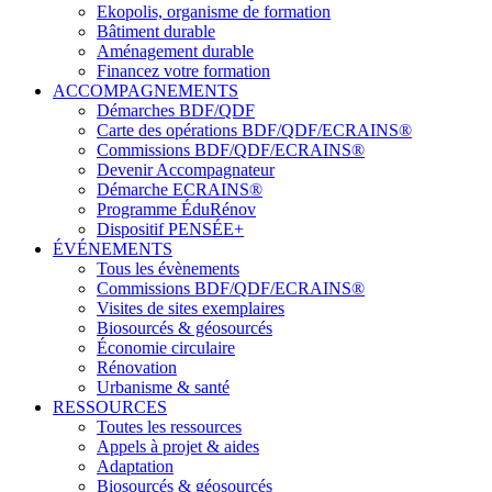
Ekopolis, organisme de formation
Bâtiment durable
Aménagement durable
Financez votre formation
ACCOMPAGNEMENTS
Démarches BDF/QDF
Carte des opérations BDF/QDF/ECRAINS®
Commissions BDF/QDF/ECRAINS®
Devenir Accompagnateur
Démarche ECRAINS®
Programme ÉduRénov
Dispositif PENSÉE+
ÉVÉNEMENTS
Tous les évènements
Commissions BDF/QDF/ECRAINS®
Visites de sites exemplaires
Biosourcés & géosourcés
Économie circulaire
Rénovation
Urbanisme & santé
RESSOURCES
Toutes les ressources
Appels à projet & aides
Adaptation
Biosourcés & géosourcés