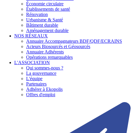
Économie circulaire
Établissements de santé
Rénovation
Urbanisme & Santé
Bâtiment durable
Aménagement durable
NOS RÉSEAUX
Annuaire Accompagnateurs BDF/QDF/ECRAINS
Acteurs Biosourcés et Géosourcés
Annuaire Adhérents
Opérations remarquables
L'ASSOCIATION
Qui sommes-nous ?
La gouvernance
L'équipe
Partenaires
Adhérer à Ekopolis
Offres d'emploi