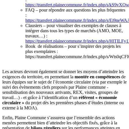
https://transfert.plainecommune.fr/index.php/s/kS9
FAQ – pour répondre aux questions les plus fréquentes
:
https://transfert.plainecommune.fr/index.php/s/Ei9ne
Clausiers – pour visualiser des exemples de clauses à
intégrer dans tous les types de marchés (AMO, MOE,
travaux…) :
https://transfert.plainecommune.fr/index.php/s/HlTILF
Book de réalisations – pour s’inspirer des projets les
plus exemplaires :
https://transfert.plainecommune.fr/index.php/s/Wts0qC
Les acteurs devront également se donner les moyens d’atteindre les
exigences du territoire, en permettant la
montée en compétences
de
leurs équipes sur le sujet de l’économie circulaire (via par exemple le
suivi des évènements clefs proposés par Plaine commune -
sensibilisation des nouveaux arrivants, REX, visites, groupes de
travail…) - et grâce à l’identification d’un
référent « économie
circulaire »
du projet dès les premières phases d’études (interne ou
externe à la MOA).
Enfin, Plaine Commune s’assurera que l’ensemble des actions
menées permettent bien d’atteindre les objectifs fixés, grâce à la
présentation de
bilans réguliers
sur les performances atteintes en