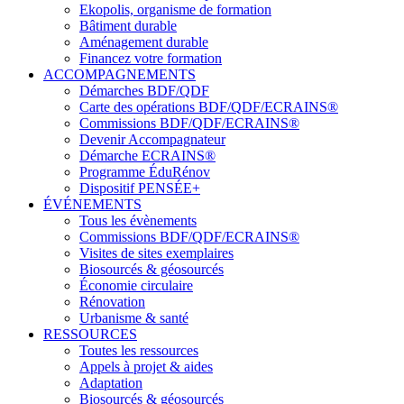
Ekopolis, organisme de formation
Bâtiment durable
Aménagement durable
Financez votre formation
ACCOMPAGNEMENTS
Démarches BDF/QDF
Carte des opérations BDF/QDF/ECRAINS®
Commissions BDF/QDF/ECRAINS®
Devenir Accompagnateur
Démarche ECRAINS®
Programme ÉduRénov
Dispositif PENSÉE+
ÉVÉNEMENTS
Tous les évènements
Commissions BDF/QDF/ECRAINS®
Visites de sites exemplaires
Biosourcés & géosourcés
Économie circulaire
Rénovation
Urbanisme & santé
RESSOURCES
Toutes les ressources
Appels à projet & aides
Adaptation
Biosourcés & géosourcés