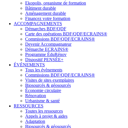
Ekopolis, organisme de formation
Bâtiment durable
Aménagement durable
Financez votre formation
ACCOMPAGNEMENTS
Démarches BDF/QDF
Carte des opérations BDF/QDF/ECRAINS®
Commissions BDF/QDF/ECRAINS®
Devenir Accompagnateur
Démarche ECRAINS®
Programme ÉduRénov
Dispositif PENSÉE+
ÉVÉNEMENTS
Tous les évènements
Commissions BDF/QDF/ECRAINS®
Visites de sites exemplaires
Biosourcés & géosourcés
Économie circulaire
Rénovation
Urbanisme & santé
RESSOURCES
Toutes les ressources
Appels à projet & aides
Adaptation
Biosourcés & géosourcés