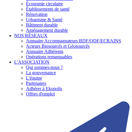
Économie circulaire
Établissements de santé
Rénovation
Urbanisme & Santé
Bâtiment durable
Aménagement durable
NOS RÉSEAUX
Annuaire Accompagnateurs BDF/QDF/ECRAINS
Acteurs Biosourcés et Géosourcés
Annuaire Adhérents
Opérations remarquables
L'ASSOCIATION
Qui sommes-nous ?
La gouvernance
L'équipe
Partenaires
Adhérer à Ekopolis
Offres d'emploi