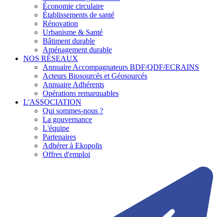
Économie circulaire
Établissements de santé
Rénovation
Urbanisme & Santé
Bâtiment durable
Aménagement durable
NOS RÉSEAUX
Annuaire Accompagnateurs BDF/QDF/ECRAINS
Acteurs Biosourcés et Géosourcés
Annuaire Adhérents
Opérations remarquables
L'ASSOCIATION
Qui sommes-nous ?
La gouvernance
L'équipe
Partenaires
Adhérer à Ekopolis
Offres d'emploi