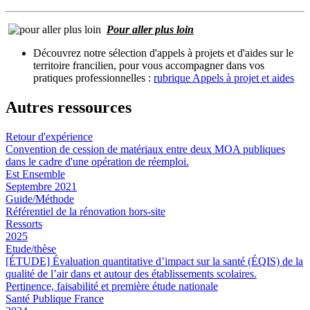
Pour aller plus loin
Découvrez notre sélection d'appels à projets et d'aides sur le
territoire francilien, pour vous accompagner dans vos
pratiques professionnelles :
rubrique Appels à projet et aides
Autres ressources
Retour d'expérience
Convention de cession de matériaux entre deux MOA publiques
dans le cadre d'une opération de réemploi.
Est Ensemble
Septembre 2021
Guide/Méthode
Référentiel de la rénovation hors-site
Ressorts
2025
Etude/thèse
[ÉTUDE] Évaluation quantitative d’impact sur la santé (ÉQIS) de la
qualité de l’air dans et autour des établissements scolaires.
Pertinence, faisabilité et première étude nationale
Santé Publique France