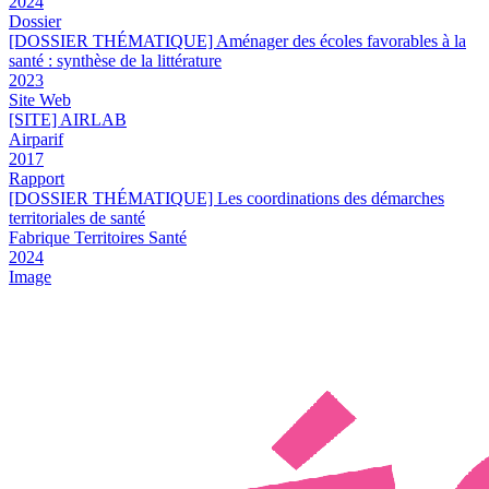
2024
Dossier
[DOSSIER THÉMATIQUE] Aménager des écoles favorables à la
santé : synthèse de la littérature
2023
Site Web
[SITE] AIRLAB
Airparif
2017
Rapport
[DOSSIER THÉMATIQUE] Les coordinations des démarches
territoriales de santé
Fabrique Territoires Santé
2024
Image