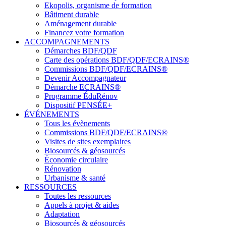
Ekopolis, organisme de formation
Bâtiment durable
Aménagement durable
Financez votre formation
ACCOMPAGNEMENTS
Démarches BDF/QDF
Carte des opérations BDF/QDF/ECRAINS®
Commissions BDF/QDF/ECRAINS®
Devenir Accompagnateur
Démarche ECRAINS®
Programme ÉduRénov
Dispositif PENSÉE+
ÉVÉNEMENTS
Tous les évènements
Commissions BDF/QDF/ECRAINS®
Visites de sites exemplaires
Biosourcés & géosourcés
Économie circulaire
Rénovation
Urbanisme & santé
RESSOURCES
Toutes les ressources
Appels à projet & aides
Adaptation
Biosourcés & géosourcés