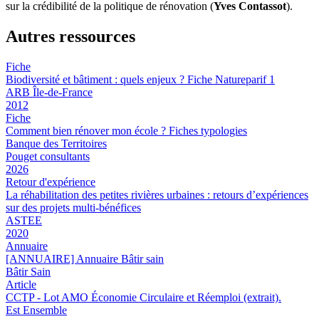
sur la crédibilité de la politique de rénovation (
Yves Contassot
).
Autres ressources
Fiche
Biodiversité et bâtiment : quels enjeux ? Fiche Natureparif 1
ARB Île-de-France
2012
Fiche
Comment bien rénover mon école ? Fiches typologies
Banque des Territoires
Pouget consultants
2026
Retour d'expérience
La réhabilitation des petites rivières urbaines : retours d’expériences
sur des projets multi-bénéfices
ASTEE
2020
Annuaire
[ANNUAIRE] Annuaire Bâtir sain
Bâtir Sain
Article
CCTP - Lot AMO Économie Circulaire et Réemploi (extrait).
Est Ensemble