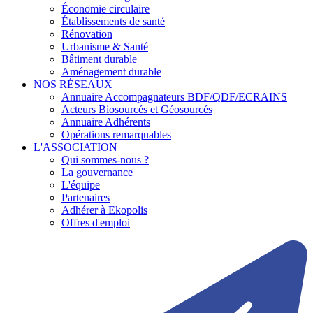
Économie circulaire
Établissements de santé
Rénovation
Urbanisme & Santé
Bâtiment durable
Aménagement durable
NOS RÉSEAUX
Annuaire Accompagnateurs BDF/QDF/ECRAINS
Acteurs Biosourcés et Géosourcés
Annuaire Adhérents
Opérations remarquables
L'ASSOCIATION
Qui sommes-nous ?
La gouvernance
L'équipe
Partenaires
Adhérer à Ekopolis
Offres d'emploi