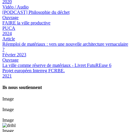
2020
Vidéo / Audio
[PODCAST] Philosophie du déchet
Ouvrage
FAIRE la ville productive
PUCA
2024
Article
Réemploi de matériaux : vers une nouvelle architecture vernaculaire
?
Février 2023
Ouvrage
La ville comme réserve de matériaux - Livret FutuREuse 6
Projet européen Interreg FCRBE.
2021
Ils nous soutiennent
Image
Image
Image
Image