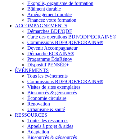
Ekopolis, organisme de formation
Bâtiment durable
Aménagement durable
Financez votre formation
ACCOMPAGNEMENTS
Démarches BDF/QDF
Carte des opérations BDF/QDF/ECRAINS®
Commissions BDF/QDF/ECRAINS®
Devenir Accompagnateur
Démarche ECRAINS®
Programme ÉduRénov
Dispositif PENSÉE+
ÉVÉNEMENTS
Tous les évènements
Commissions BDF/QDF/ECRAINS®
Visites de sites exemplaires
Biosourcés & géosourcés
Économie circulaire
Rénovation
Urbanisme & santé
RESSOURCES
Toutes les ressources
Appels à projet & aides
Adaptation
Biosourcés & géosourcés