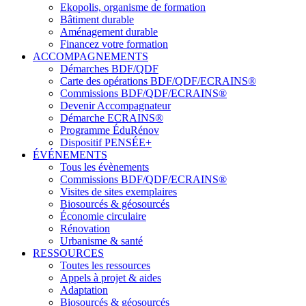
Ekopolis, organisme de formation
Bâtiment durable
Aménagement durable
Financez votre formation
ACCOMPAGNEMENTS
Démarches BDF/QDF
Carte des opérations BDF/QDF/ECRAINS®
Commissions BDF/QDF/ECRAINS®
Devenir Accompagnateur
Démarche ECRAINS®
Programme ÉduRénov
Dispositif PENSÉE+
ÉVÉNEMENTS
Tous les évènements
Commissions BDF/QDF/ECRAINS®
Visites de sites exemplaires
Biosourcés & géosourcés
Économie circulaire
Rénovation
Urbanisme & santé
RESSOURCES
Toutes les ressources
Appels à projet & aides
Adaptation
Biosourcés & géosourcés