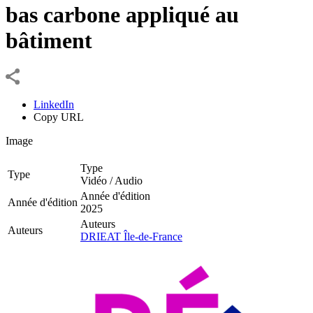
bas carbone appliqué au
bâtiment
LinkedIn
Copy URL
Image
Type
Type
Vidéo / Audio
Année d'édition
Année d'édition
2025
Auteurs
Auteurs
DRIEAT Île-de-France