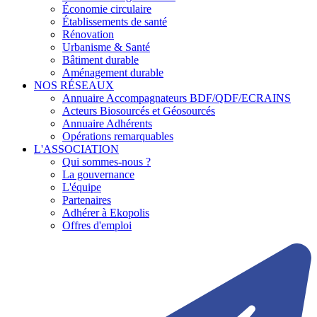
Économie circulaire
Établissements de santé
Rénovation
Urbanisme & Santé
Bâtiment durable
Aménagement durable
NOS RÉSEAUX
Annuaire Accompagnateurs BDF/QDF/ECRAINS
Acteurs Biosourcés et Géosourcés
Annuaire Adhérents
Opérations remarquables
L'ASSOCIATION
Qui sommes-nous ?
La gouvernance
L'équipe
Partenaires
Adhérer à Ekopolis
Offres d'emploi