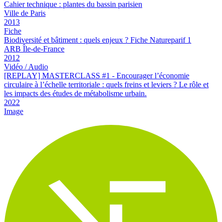
Cahier technique : plantes du bassin parisien
Ville de Paris
2013
Fiche
Biodiversité et bâtiment : quels enjeux ? Fiche Natureparif 1
ARB Île-de-France
2012
Vidéo / Audio
[REPLAY] MASTERCLASS #1 - Encourager l’économie
circulaire à l’échelle territoriale : quels freins et leviers ? Le rôle et
les impacts des études de métabolisme urbain.
2022
Image