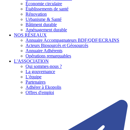
Économie circulaire
Établissements de santé
Rénovation
Urbanisme & Santé
Bâtiment durable
Aménagement durable
NOS RÉSEAUX
Annuaire Accompagnateurs BDF/QDF/ECRAINS
Acteurs Biosourcés et Géosourcés
Annuaire Adhérents
Opérations remarquables
L'ASSOCIATION
Qui sommes-nous ?
La gouvernance
L'équipe
Partenaires
Adhérer à Ekopolis
Offres d'emploi