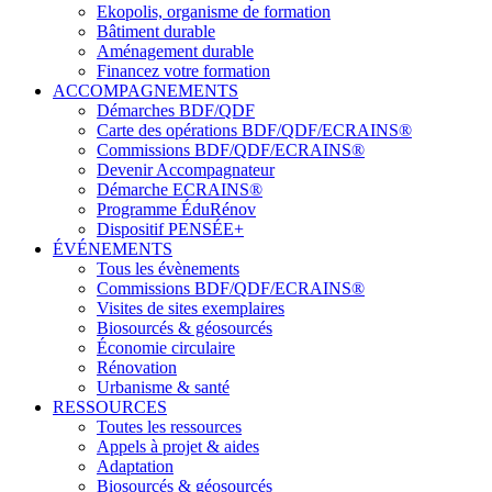
Ekopolis, organisme de formation
Bâtiment durable
Aménagement durable
Financez votre formation
ACCOMPAGNEMENTS
Démarches BDF/QDF
Carte des opérations BDF/QDF/ECRAINS®
Commissions BDF/QDF/ECRAINS®
Devenir Accompagnateur
Démarche ECRAINS®
Programme ÉduRénov
Dispositif PENSÉE+
ÉVÉNEMENTS
Tous les évènements
Commissions BDF/QDF/ECRAINS®
Visites de sites exemplaires
Biosourcés & géosourcés
Économie circulaire
Rénovation
Urbanisme & santé
RESSOURCES
Toutes les ressources
Appels à projet & aides
Adaptation
Biosourcés & géosourcés