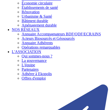
Économie circulaire
Établissements de santé
Rénovation
Urbanisme & Santé
Bâtiment durable
Aménagement durable
NOS RÉSEAUX
Annuaire Accompagnateurs BDF/QDF/ECRAINS
Acteurs Biosourcés et Géosourcés
Annuaire Adhérents
Opérations remarquables
L'ASSOCIATION
Qui sommes-nous ?
La gouvernance
L'équipe
Partenaires
Adhérer à Ekopolis
Offres d'emploi