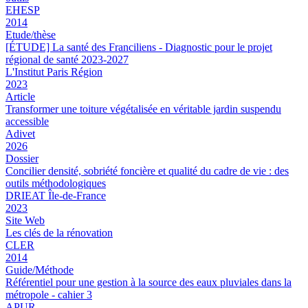
EHESP
2014
Etude/thèse
[ÉTUDE] La santé des Franciliens - Diagnostic pour le projet
régional de santé 2023-2027
L'Institut Paris Région
2023
Article
Transformer une toiture végétalisée en véritable jardin suspendu
accessible
Adivet
2026
Dossier
Concilier densité, sobriété foncière et qualité du cadre de vie : des
outils méthodologiques
DRIEAT Île-de-France
2023
Site Web
Les clés de la rénovation
CLER
2014
Guide/Méthode
Référentiel pour une gestion à la source des eaux pluviales dans la
métropole - cahier 3
APUR