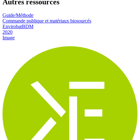
Autres ressources
Guide/Méthode
Commande publique et matériaux biosourcés
EnvirobatBDM
2020
Image