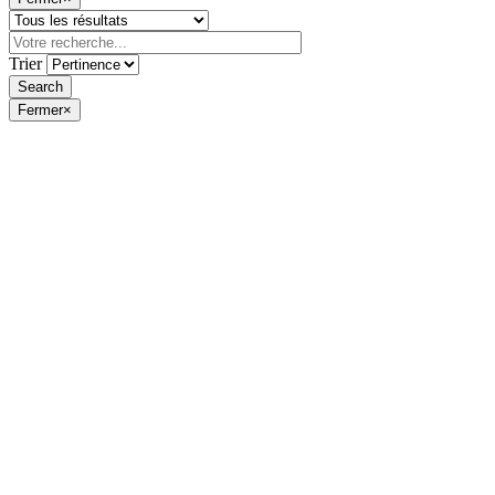
Trier
Fermer
×