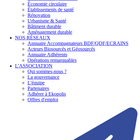
Économie circulaire
Établissements de santé
Rénovation
Urbanisme & Santé
Bâtiment durable
Aménagement durable
NOS RÉSEAUX
Annuaire Accompagnateurs BDF/QDF/ECRAINS
Acteurs Biosourcés et Géosourcés
Annuaire Adhérents
Opérations remarquables
L'ASSOCIATION
Qui sommes-nous ?
La gouvernance
L'équipe
Partenaires
Adhérer à Ekopolis
Offres d'emploi