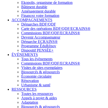
Ekopolis, organisme de formation
Bâtiment durable
Aménagement durable
Financez votre formation
ACCOMPAGNEMENTS
Démarches BDF/QDF
Carte des opérations BDF/QDF/ECRAINS®
Commissions BDF/QDF/ECRAINS®
Devenir Accompagnateur
Démarche ECRAINS®
Programme ÉduRénov
Dispositif PENSÉE+
ÉVÉNEMENTS
Tous les évènements
Commissions BDF/QDF/ECRAINS®
Visites de sites exemplaires
Biosourcés & géosourcés
Économie circulaire
Rénovation
Urbanisme & santé
RESSOURCES
Toutes les ressources
Appels à projet & aides
Adaptation
Biosourcés & géosourcés