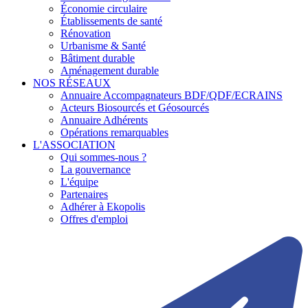
Économie circulaire
Établissements de santé
Rénovation
Urbanisme & Santé
Bâtiment durable
Aménagement durable
NOS RÉSEAUX
Annuaire Accompagnateurs BDF/QDF/ECRAINS
Acteurs Biosourcés et Géosourcés
Annuaire Adhérents
Opérations remarquables
L'ASSOCIATION
Qui sommes-nous ?
La gouvernance
L'équipe
Partenaires
Adhérer à Ekopolis
Offres d'emploi