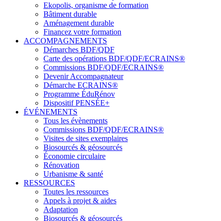
Ekopolis, organisme de formation
Bâtiment durable
Aménagement durable
Financez votre formation
ACCOMPAGNEMENTS
Démarches BDF/QDF
Carte des opérations BDF/QDF/ECRAINS®
Commissions BDF/QDF/ECRAINS®
Devenir Accompagnateur
Démarche ECRAINS®
Programme ÉduRénov
Dispositif PENSÉE+
ÉVÉNEMENTS
Tous les évènements
Commissions BDF/QDF/ECRAINS®
Visites de sites exemplaires
Biosourcés & géosourcés
Économie circulaire
Rénovation
Urbanisme & santé
RESSOURCES
Toutes les ressources
Appels à projet & aides
Adaptation
Biosourcés & géosourcés