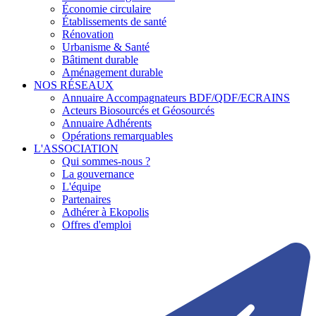
Économie circulaire
Établissements de santé
Rénovation
Urbanisme & Santé
Bâtiment durable
Aménagement durable
NOS RÉSEAUX
Annuaire Accompagnateurs BDF/QDF/ECRAINS
Acteurs Biosourcés et Géosourcés
Annuaire Adhérents
Opérations remarquables
L'ASSOCIATION
Qui sommes-nous ?
La gouvernance
L'équipe
Partenaires
Adhérer à Ekopolis
Offres d'emploi