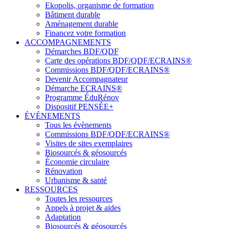
Ekopolis, organisme de formation
Bâtiment durable
Aménagement durable
Financez votre formation
ACCOMPAGNEMENTS
Démarches BDF/QDF
Carte des opérations BDF/QDF/ECRAINS®
Commissions BDF/QDF/ECRAINS®
Devenir Accompagnateur
Démarche ECRAINS®
Programme ÉduRénov
Dispositif PENSÉE+
ÉVÉNEMENTS
Tous les évènements
Commissions BDF/QDF/ECRAINS®
Visites de sites exemplaires
Biosourcés & géosourcés
Économie circulaire
Rénovation
Urbanisme & santé
RESSOURCES
Toutes les ressources
Appels à projet & aides
Adaptation
Biosourcés & géosourcés