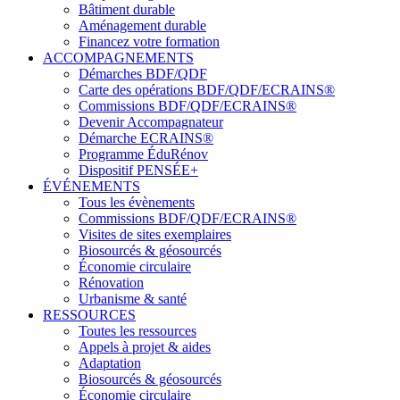
Bâtiment durable
Aménagement durable
Financez votre formation
ACCOMPAGNEMENTS
Démarches BDF/QDF
Carte des opérations BDF/QDF/ECRAINS®
Commissions BDF/QDF/ECRAINS®
Devenir Accompagnateur
Démarche ECRAINS®
Programme ÉduRénov
Dispositif PENSÉE+
ÉVÉNEMENTS
Tous les évènements
Commissions BDF/QDF/ECRAINS®
Visites de sites exemplaires
Biosourcés & géosourcés
Économie circulaire
Rénovation
Urbanisme & santé
RESSOURCES
Toutes les ressources
Appels à projet & aides
Adaptation
Biosourcés & géosourcés
Économie circulaire