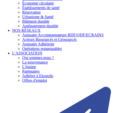
Économie circulaire
Établissements de santé
Rénovation
Urbanisme & Santé
Bâtiment durable
Aménagement durable
NOS RÉSEAUX
Annuaire Accompagnateurs BDF/QDF/ECRAINS
Acteurs Biosourcés et Géosourcés
Annuaire Adhérents
Opérations remarquables
L'ASSOCIATION
Qui sommes-nous ?
La gouvernance
L'équipe
Partenaires
Adhérer à Ekopolis
Offres d'emploi