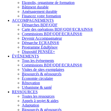
Ekopolis, organisme de formation
Bâtiment durable
Aménagement durable
Financez votre formation
ACCOMPAGNEMENTS
Démarches BDF/QDF
Carte des opérations BDF/QDF/ECRAINS®
Commissions BDF/QDF/ECRAINS®
Devenir Accompagnateur
Démarche ECRAINS®
Programme ÉduRénov
Dispositif PENSÉE+
ÉVÉNEMENTS
Tous les évènements
Commissions BDF/QDF/ECRAINS®
Visites de sites exemplaires
Biosourcés & géosourcés
Économie circulaire
Rénovation
Urbanisme & santé
RESSOURCES
Toutes les ressources
Appels à projet & aides
Adaptation
Biosourcés & géosourcés