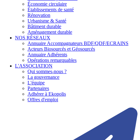
Économie circulaire
Établissements de santé
Rénovation
Urbanisme & Santé
Bâtiment durable
Aménagement durable
NOS RÉSEAUX
Annuaire Accompagnateurs BDF/QDF/ECRAINS
Acteurs Biosourcés et Géosourcés
Annuaire Adhérents
Opérations remarquables
L'ASSOCIATION
Qui sommes-nous ?
La gouvernance
L'équipe
Partenaires
Adhérer à Ekopolis
Offres d'emploi