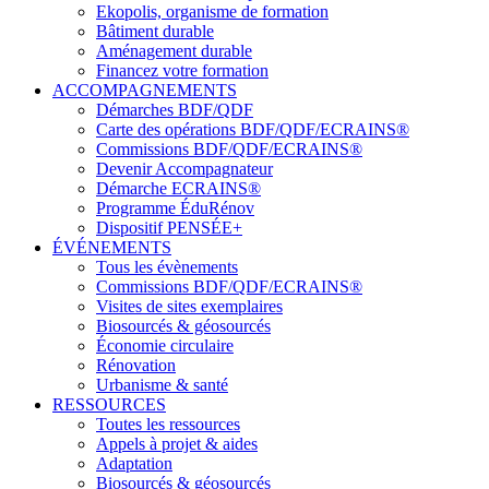
Ekopolis, organisme de formation
Bâtiment durable
Aménagement durable
Financez votre formation
ACCOMPAGNEMENTS
Démarches BDF/QDF
Carte des opérations BDF/QDF/ECRAINS®
Commissions BDF/QDF/ECRAINS®
Devenir Accompagnateur
Démarche ECRAINS®
Programme ÉduRénov
Dispositif PENSÉE+
ÉVÉNEMENTS
Tous les évènements
Commissions BDF/QDF/ECRAINS®
Visites de sites exemplaires
Biosourcés & géosourcés
Économie circulaire
Rénovation
Urbanisme & santé
RESSOURCES
Toutes les ressources
Appels à projet & aides
Adaptation
Biosourcés & géosourcés