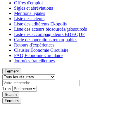
Offres d'emploi
Sigles et abréviations
Mentions légales
Liste des acteurs
Liste des adhérents Ekopolis
Liste des acteurs biosourcés/géosourcés
Liste des accompagnateurs BDF/QDF
Carte des opérations remarquables
Retours d'expériences
Clausier Économie Circulaire
FAQ Économie Circulaire
Journées franciliennes
Fermer
×
Trier
Fermer
×