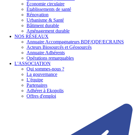
Économie circulaire
Établissements de santé
Rénovation
Urbanisme & Santé
Bâtiment durable
Aménagement durable
NOS RÉSEAUX
Annuaire Accompagnateurs BDF/QDF/ECRAINS
Acteurs Biosourcés et Géosourcés
Annuaire Adhérents
Opérations remarquables
L'ASSOCIATION
Qui sommes-nous ?
La gouvernance
L'équipe
Partenaires
Adhérer à Ekopolis
Offres d'emploi