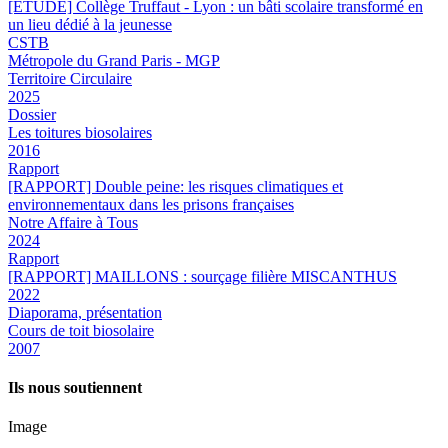
[ÉTUDE] Collège Truffaut - Lyon : un bâti scolaire transformé en
un lieu dédié à la jeunesse
CSTB
Métropole du Grand Paris - MGP
Territoire Circulaire
2025
Dossier
Les toitures biosolaires
2016
Rapport
[RAPPORT] Double peine: les risques climatiques et
environnementaux dans les prisons françaises
Notre Affaire à Tous
2024
Rapport
[RAPPORT] MAILLONS : sourçage filière MISCANTHUS
2022
Diaporama, présentation
Cours de toit biosolaire
2007
Ils nous soutiennent
Image