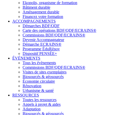
Ekopolis, organisme de formation
Bâtiment durable
Aménagement durable
Financez votre formation
ACCOMPAGNEMENTS
Démarches BDF/QDF
Carte des opérations BDF/QDF/ECRAINS®
Commissions BDF/QDF/ECRAINS®
Devenir Accompagnateur
Démarche ECRAINS®
Programme ÉduRénov
Dispositif PENSÉE+
ÉVÉNEMENTS
Tous les évènements
Commissions BDF/QDF/ECRAINS®
Visites de sites exemplaires
Biosourcés & géosourcés
Économie circulaire
Rénovation
Urbanisme & santé
RESSOURCES
Toutes les ressources
Appels à projet & aides
Adaptation
Biosourcés & géosourcés