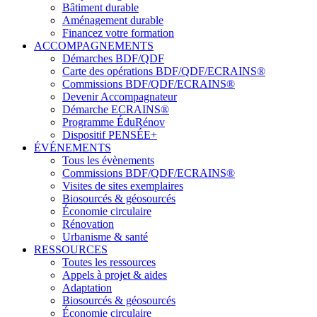
Bâtiment durable
Aménagement durable
Financez votre formation
ACCOMPAGNEMENTS
Démarches BDF/QDF
Carte des opérations BDF/QDF/ECRAINS®
Commissions BDF/QDF/ECRAINS®
Devenir Accompagnateur
Démarche ECRAINS®
Programme ÉduRénov
Dispositif PENSÉE+
ÉVÉNEMENTS
Tous les évènements
Commissions BDF/QDF/ECRAINS®
Visites de sites exemplaires
Biosourcés & géosourcés
Économie circulaire
Rénovation
Urbanisme & santé
RESSOURCES
Toutes les ressources
Appels à projet & aides
Adaptation
Biosourcés & géosourcés
Économie circulaire